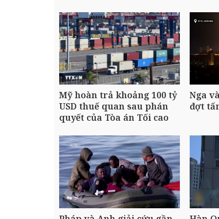
Mỹ hoàn trả khoảng 100 tỷ
Nga v
USD thuế quan sau phán
đợt tấ
quyết của Tòa án Tối cao
Pháp và Anh giải cứu gần
Hàn Q