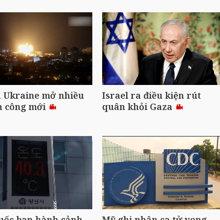
à Ukraine mở nhiều
Israel ra điều kiện rút
n công mới
quân khỏi Gaza
uốc ban hành cảnh
Mỹ ghi nhận ca tử vong