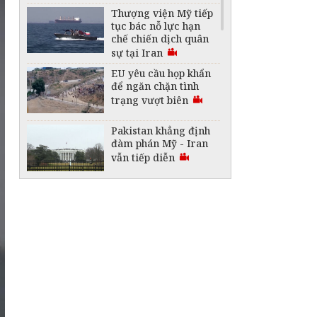
Thượng viện Mỹ tiếp
tục bác nỗ lực hạn
chế chiến dịch quân
sự tại Iran
EU yêu cầu họp khẩn
để ngăn chặn tình
trạng vượt biên
Pakistan khẳng định
đàm phán Mỹ - Iran
vẫn tiếp diễn
Hạn hán gây ảnh
hưởng lớn tại một loạt
nước châu Âu
Nổ lớn ở trung tâm
Moskva gây nhiều
thương vong
Nhiều nhà máy và
cảng biển tại