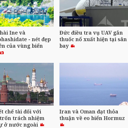
hài Ine và
Đức điều tra vụ UAV gắn
ashidate - nét đẹp
thuốc nổ xuất hiện tại sân
ên của vùng biển
bay
t chế tài đối với
Iran và Oman đạt thỏa
trốn trách nhiệm
thuận về eo biển Hormuz
ự ở nước ngoài