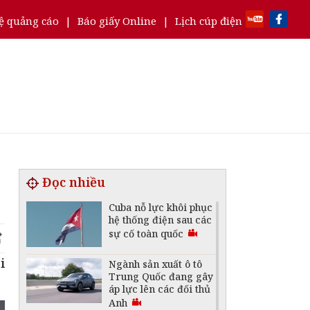
ệ quảng cáo
|
Báo giấy Online
|
Lịch cúp điện
Đọc nhiều
Cuba nỗ lực khôi phục
hệ thống điện sau các
sự cố toàn quốc
i
Ngành sản xuất ô tô
Trung Quốc đang gây
áp lực lên các đối thủ
Anh