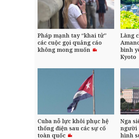
Pháp mạnh tay “khai tử”
Làng c
các cuộc gọi quảng cáo
Amanoh
không mong muốn
bình y
Kyoto
Cuba nỗ lực khôi phục hệ
Nga siế
thống điện sau các sự cố
người 
toàn quốc
hình s