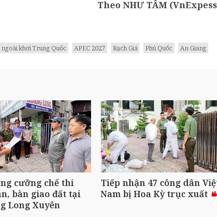
Theo NHƯ TÂM (VnExpess
ngoài khơi Trung Quốc
APEC 2027
Rạch Giá
Phú Quốc
An Giang
ng cưỡng chế thi
Tiếp nhận 47 công dân Việ
n, bàn giao đất tại
Nam bị Hoa Kỳ trục xuất
g Long Xuyên