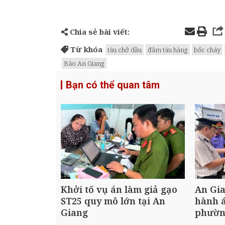
Chia sẻ bài viết:
Từ khóa
tàu chở dầu
đâm tàu hàng
bốc cháy
Báo An Giang
Bạn có thể quan tâm
Khởi tố vụ án làm giả gạo
An Gia
ST25 quy mô lớn tại An
hành á
Giang
phườn