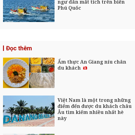
ngư dân mất tích trên biển
Phú Quốc
Đọc thêm
Ẩm thực An Giang níu chân
du khách
Việt Nam là một trong những
điểm đến được du khách châu
Âu tìm kiếm nhiều nhất hè
này