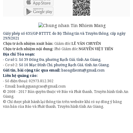
Giấy phép số 635/GP-BTTTT, do Bộ Thông tin và Truyền thông, cấp ngày
29/9/2021
Chịu trách nhiệm xuất bản:
Giám đốc
LÊ VĂN CHUYỂN
Chịu trách nhiệm nội dung:
Phó Giám đốc
NGUYỄN VIỆT TIẾN
Địa chỉ Tòa soạn:
- Cơ sở 1: Số 39 Đống Đa, phường Rạch Giá, tỉnh An Giang.
- Cơ sở 2:
Số 16 Mạc Đĩnh Chi, phường Rạch Giá, tỉnh An Giang.
Gửi tin, bài cộng tác qua email:
baoagdientu@gmail.com
Liên hệ quảng cáo:
- Số điện thoại: 02973.812.302
- Email:
baokgquangcao@gmail.com
© 2008 - 2017 Bản quyền thuộc về Báo và Phát thanh, Truyền hình tỉnh An
Giang.
© Chỉ được phát hành lại thông tin trên website khi có sự đồng ý bằng
văn bản của Báo và Phát thanh, Truyền hình tỉnh An Giang.