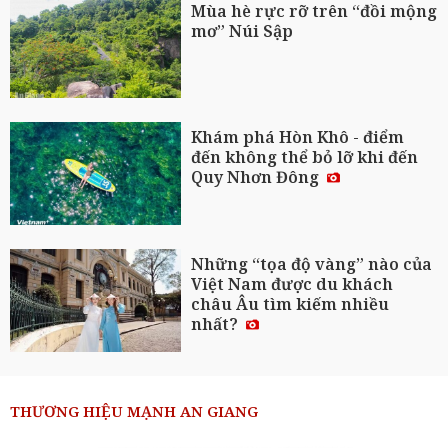
Mùa hè rực rỡ trên “đồi mộng
mơ” Núi Sập
Khám phá Hòn Khô - điểm
đến không thể bỏ lỡ khi đến
Quy Nhơn Đông
Những “tọa độ vàng” nào của
Việt Nam được du khách
châu Âu tìm kiếm nhiều
nhất?
THƯƠNG HIỆU MẠNH AN GIANG