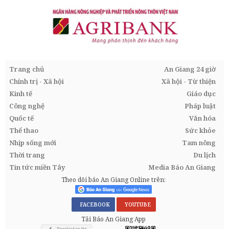
Trang chủ
An Giang 24 giờ
Chính trị - Xã hội
Xã hội - Từ thiện
Kinh tế
Giáo dục
Công nghệ
Pháp luật
Quốc tế
Văn hóa
Thể thao
Sức khỏe
Nhịp sống mới
Tam nông
Thời trang
Du lịch
Tin tức miền Tây
Media Báo An Giang
Theo dõi báo An Giang Online trên:
FACEBOOK
YOUTUBE
Tải Báo An Giang App