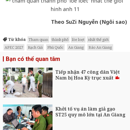
Theo SuZi Nguyễn (Ngôi sao)
Từ khóa
Tham quan
thành phố
lòe loẹt
nhất thế giới
APEC 2027
Rạch Giá
Phú Quốc
An Giang
Báo An Giang
Bạn có thể quan tâm
Tiếp nhận 47 công dân Việt
Nam bị Hoa Kỳ trục xuất
Khởi tố vụ án làm giả gạo
ST25 quy mô lớn tại An Giang