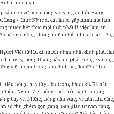
(Ảnh minh họa)
p sắp nên vợ nên chồng vội vàng ăn hỏi. Hàng
ưu Lang - Chức Nữ mới chuẩn bị gặp nhau mà lắm
ong muốn kết thúc mọi thứ, nhất là việc làm ăn
đến báo chí cũng không quên nhắc nhở cái sự kiêng
. Người Việt từ lâu đã mách nhau nhất định phải là
ăm ba ngày, riêng tháng bảy âm phải kiêng kỳ cùng
ững việc quan trọng tạm đình lại, đợi đến "thu
c tiểu nông, hay tùy tiện trong hành xử. Kẻ nào
ất nhiều. Người Việt bỗng chốc trở thành những
tháng bảy về. Những nàng dâu vụng về lắm khi cũn
uần áo thu ghém gọn gàng. Dân gian truyền rằng,
giời ma quỷ không chừng sẽ "mượn". Tối đến, bấm