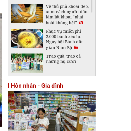
Về thủ phủ khoai deo,
xem cách người dân
làm lát khoai "nhai
hoài không hết"
Phục vụ miễn phí
2.000 bánh xèo tại
Ngày hội Bánh dân
gian Nam Bộ
Trao quà, trao cả
những nụ cười
Cùng con đọc sách
Hôn nhân - Gia đình
thời công nghệ