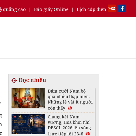
ệ quảng cáo
|
Báo giấy Online
|
Lịch cúp điện
Đọc nhiều
Đám cưới Nam bộ
qua nhiều thập niên:
Những lễ vật ít người
còn thấy
t
Chung kết Nam
vương, Hoa khôi nhí
n
ĐBSCL 2026 lên sóng
c
trực tiếp tối 23-8