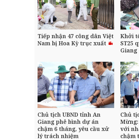
Tiếp nhận 47 công dân Việt
Khởi t
Nam bị Hoa Kỳ trục xuất
ST25 q
Giang
Chủ tịch UBND tỉnh An
Chủ tị
Giang phê bình dự án
Mừng:
chậm 6 tháng, yêu cầu xử
với nh
lý trách nhiệm
chậm t