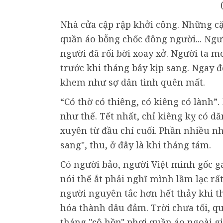
Nhà cửa cập rập khởi công. Những cặ
quần áo bỗng chốc đông người... Ng
người đã rối bời xoay xở. Người ta m
trước khi tháng bảy kịp sang. Ngay 
khem như sợ dân tình quên mất.
“Có thờ có thiêng, có kiêng có lành”
như thế. Tết nhất, chỉ kiêng kỵ có d
xuyên từ đầu chí cuối. Phần nhiều nh
sang", thu, ở đây là khi tháng tám.
Có người bảo, người Việt mình gốc gá
nói thế ắt phải nghĩ mình lầm lạc r
người nguyên tắc hơn hết thảy khi 
hóa thành dâu đảm. Trời chưa tối, q
tháng "cô hồn" phơi quần áo ngoài 