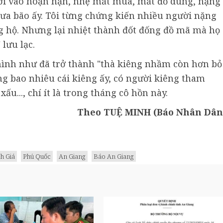
 rơi vào hoạn nạn, nhẹ mất mùa, mất đồ dùng, nặng
ưa bão ấy. Tôi từng chứng kiến nhiều người nặng
ủng hộ. Nhưng lại nhiệt thành đốt đống đồ mã mà họ
lưu lạc.
" hình như đã trở thành "thà kiêng nhầm còn hơn bỏ
ng bao nhiêu cái kiêng ấy, có người kiêng tham
ấu..., chí ít là trong tháng cô hồn này.
Theo TUỆ MINH (Báo Nhân Dân
h Giá
Phú Quốc
An Giang
Báo An Giang