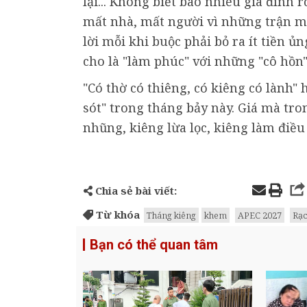
lại... Không biết bao nhiêu gia đình
mất nhà, mất người vì những trận m
lời mỗi khi buộc phải bỏ ra ít tiền 
cho là "làm phúc" với những "cô hồn" 
"Có thờ có thiêng, có kiêng có lành
sót" trong tháng bảy này. Giá mà tro
nhũng, kiêng lừa lọc, kiêng làm điều x
Chia sẻ bài viết:
Từ khóa
Tháng kiêng
khem
APEC 2027
Rạc
Bạn có thể quan tâm