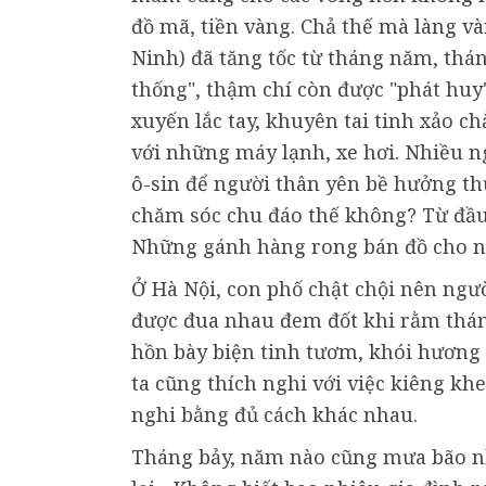
đồ mã, tiền vàng. Chả thế mà làng 
Ninh) đã tăng tốc từ tháng năm, thá
thống", thậm chí còn được "phát huy
xuyến lắc tay, khuyên tai tinh xảo 
với những máy lạnh, xe hơi. Nhiều n
ô-sin để người thân yên bề hưởng thụ
chăm sóc chu đáo thế không? Từ đầu
Những gánh hàng rong bán đồ cho ng
Ở Hà Nội, con phố chật chội nên ngư
được đua nhau đem đốt khi rằm thán
hồn bày biện tinh tươm, khói hương n
ta cũng thích nghi với việc kiêng kh
nghi bằng đủ cách khác nhau.
Tháng bảy, năm nào cũng mưa bão n