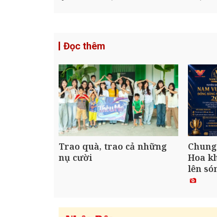
Đọc thêm
Trao quà, trao cả những
Chung
nụ cười
Hoa kh
lên só