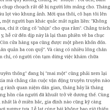
h chụp choạch rất dễ bị người lớn mắng cho. Thán
 lọt vào khung ảnh. Mới qua thôi, cô bạn tôi lên
, một người bạn khác quắc mắt ngăn liền: "Không
a, chí ít cũng cố "nhịn" cho qua rằm". Chẳng trách
y, hễ cứ đến dịp này là lại than phiền về ba chục
 Còn cửa hàng spa cũng được một phen khốn đốn.
ân quản ba con quỷ". Và càng có nhiều lông chân
m chí, có người còn tạm dừng việc khám chữa
uyền thống" đang bị "mai một" cũng phải xem lại
kia mà chẳng cần cuộc vận động truyên truyền nào
 rành quan niệm dân gian, tháng bảy là tháng
ng hồn của người đã khuất trở về dương thế. Cùng
 nhất là ở miền bắc, gia đình nào cũng kỹ càng
i nương tựa. Lễ lạt cúng bái không bao giờ thiếu