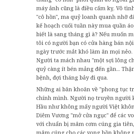
máy ảnh cũng là điều cấm kỵ. Vô tìn
"cô hồn", ma quỷ loanh quanh nhỡ đâu
kế hoạch cuối tuần này mua quần áo
biết là sang tháng gì à? Nếu muốn mu
tôi có người bạn có cửa hàng bán nội 
ngày trước mắt khó làm ăn mọi nẻo.
Người ta mách nhau "một sợi lông ch
quỷ càng ít bén mảng đến gần... Thậ
bệnh, đợi tháng bảy đi qua.
Những ai băn khoăn về "phong tục tr
chính mình. Người nọ truyền người 
Hầu như không mấy người Việt không
Diêm Vương "mở cửa ngục" để các vo
với chuẩn bị mâm cơm cúng gia tiên,
mâm cúng cho các vong hồn không nơ