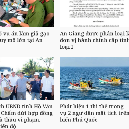
ố vụ án làm giả gạo
An Giang được phân loại l
uy mô lớn tại An
đơn vị hành chính cấp tỉn
loại I
ch UBND tỉnh Hồ Văn
Phát hiện 1 thi thể trong
 Chấm dứt hợp đồng
vụ 2 ngư dân mất tích trê
à thầu vi phạm,
biển Phú Quốc
iến độ