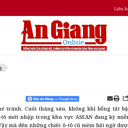
Liên h
g
 tránh. Cuối tháng sáu, không khí bỗng tất bậ
-tô mới nhập trong khu vực ASEAN đang kỳ miễ
. Vậy mà đến những chiếc ô-tô cũ mèm bất ngờ đượ