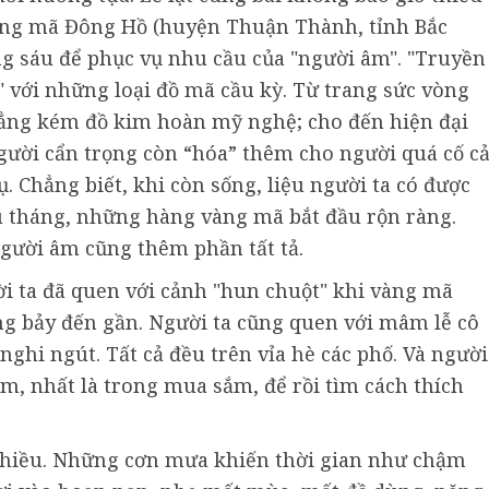
vàng mã Đông Hồ (huyện Thuận Thành, tỉnh Bắc
ng sáu để phục vụ nhu cầu của "người âm". "Truyền
" với những loại đồ mã cầu kỳ. Từ trang sức vòng
chẳng kém đồ kim hoàn mỹ nghệ; cho đến hiện đại
gười cẩn trọng còn “hóa” thêm cho người quá cố c
. Chẳng biết, khi còn sống, liệu người ta có được
 tháng, những hàng vàng mã bắt đầu rộn ràng.
ười âm cũng thêm phần tất tả.
ời ta đã quen với cảnh "hun chuột" khi vàng mã
g bảy đến gần. Người ta cũng quen với mâm lễ cô
ghi ngút. Tất cả đều trên vỉa hè các phố. Và người
em, nhất là trong mua sắm, để rồi tìm cách thích
hiều. Những cơn mưa khiến thời gian như chậm