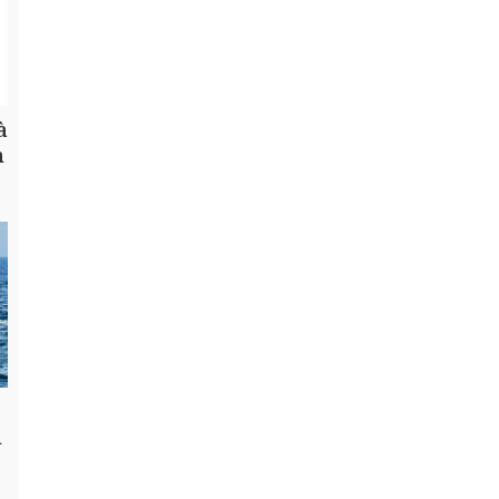
à
h
n