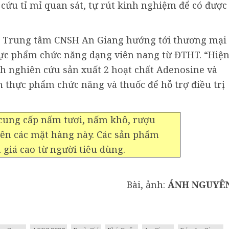
 cứu tỉ mỉ quan sát, tự rút kinh nghiệm để có được
ới, Trung tâm CNSH An Giang hướng tới thương mại
thực phẩm chức năng dạng viên nang từ ĐTHT. “Hiệ
h nghiên cứu sản xuất 2 hoạt chất Adenosine và
 thực phẩm chức năng và thuốc để hỗ trợ điều trị
cung cấp nấm tươi, nấm khô, rượu
ên các mặt hàng này. Các sản phẩm
giá cao từ người tiêu dùng.
Bài, ảnh:
ÁNH NGUYÊ