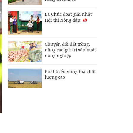
tăng lợi nhuận nhờ
canh tác lúa "thuận
thiên"
Ba Chúc đoạt giải nhất
Nông dân xã Óc Eo
Hội thi Nông dân
mở rộng diện tích
đậu nành rau nhờ
hiệu quả liên kết
Chuyển đổi đất trồng,
nâng cao giá trị sản xuất
nông nghiệp
Phát triển vùng lúa chất
lượng cao