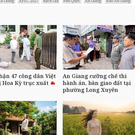
n Giang
APEC 2027
Rạch Giá
Phú Quốc
An Giang
Báo An Giang
hận 47 công dân Việt
An Giang cưỡng chế thi
 Hoa Kỳ trục xuất
hành án, bàn giao đất tại
phường Long Xuyên