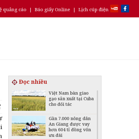
ệ quảng cáo
|
Báo giấy Online
|
Lịch cúp điện
Đọc nhiều
Việt Nam bàn giao
gạo sản xuất tại Cuba
cho đối tác
ự
Gần 7.000 nông dân
An Giang được vay
i
hơn 604 tỉ đồng vốn
ưu đãi
h