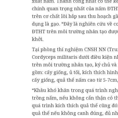
xuất nấm. Thành công nhất có thể kể 
chính quan trọng nhất của nấm ĐTHT
trên cơ chất lõi bắp sau thu hoạch 
dụng là gạo. “Đây là nghiên cứu về c
ĐTHT trên môi trường nhân tạo được
khởi.
Tại phòng thí nghiệm CNSH NN (Tru
Cordyceps militaris dưới điều kiện 
trên môi trường nhân tạo, ký chủ và 
gồm: cấy giống, ủ tối, kích thích hì
cấy giống, quả thể nấm cao từ 5-7cm
“Khâu khó khăn trong quá trình nghi
trồng nấm, nếu không cẩn thận có th
quá trình kích thích quả thể cũng đ
quả thể nếu không canh đúng, đủ nhi