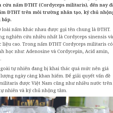
n cứu nấm ĐTHT (Cordyceps militaris), đến nay đ
nấm ĐTHT trên môi trường nhân tạo, ký chủ nhộn
 bắp.
0 loài nấm khác nhau được gọi tên chung là ĐTHT.
ọng nghiên cứu nhiều nhất là Cordyceps sinensis và
ợc liệu cao. Trong nấm ĐTHT Cordyceps militaris có
inh học như: Adenosine và Cordycepin, Acid amin,
.
ngoài tự nhiên đang bị khai thác quá mức nên giá
 lượng ngày càng khan hiếm. Để giải quyết vấn đề
ilitaris được Việt Nam cũng như nhiều nước trên
 tự nhiên và ký chủ nhộng tằm.