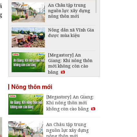
An Châu tập trung
ã
nguồn lực xây dựng
g
nông thôn mới
Nông dân xã Vĩnh Gia
được mùa kiệu
[Megastory] An
Giang: Khi nông thôn
mới không còn cào
bằng
Kết nối doanh nghiệp
Nông thôn mới
bao tiêu trái cây cho
nông dân Vĩnh Thạnh
[Megastory] An Giang:
Trung
Khi nông thôn mới
Hơn 2 tỉ đồng hỗ trợ
không còn cào bằng
nông dân Tri Tôn làm
lúa chất lượng cao,
giảm phát thải
An Châu tập trung
nguồn lực xây dựng
Nông dân An Giang
nông thôn mới