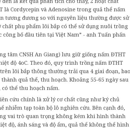
đến là kết quả phân tích cho thấy, 2 hoạt chất
 là Cordycepin và Adenosine trong quả thể nấm
gần tương đương so với nguyên liệu thường được sử
ơ chất phụ phẩm lõi bắp có thể sử dụng nuôi trồng
 công bố đầu tiên tại Việt Nam” - anh Tuấn phấn
ng tâm CNSH An Giang) lưu giữ giống nấm ĐTHT
nhiệt độ 4oC. Theo đó, quy trình trồng nấm ĐTHT
trên lõi bắp thông thường trải qua 4 giai đoạn, ba
nh thành quả thể, thu hoạch. Khoảng 55-65 ngày sau
, có thể thu hoạch nấm.
ên cứu chính là xử lý cơ chất cũng như ký chủ
ể nhiễm tạp toàn bộ lô nghiên cứu. Bên cạnh đó,
óng vai trò quan trọng không kém khi hình thành
ệt độ, ánh sáng và độ ẩm, quả thể không thể hình