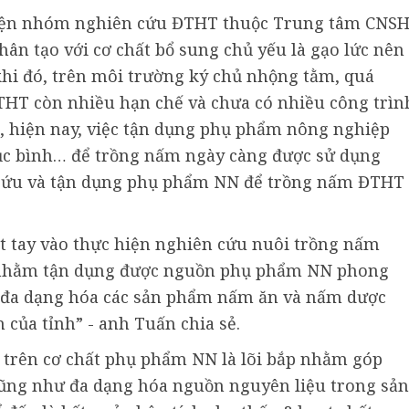
iện nhóm nghiên cứu ĐTHT thuộc Trung tâm CNS
ân tạo với cơ chất bổ sung chủ yếu là gạo lức nên
hi đó, trên môi trường ký chủ nhộng tằm, quá
THT còn nhiều hạn chế và chưa có nhiều công trìn
ể, hiện nay, việc tận dụng phụ phẩm nông nghiệp
 lục bình… để trồng nấm ngày càng được sử dụng
n cứu và tận dụng phụ phẩm NN để trồng nấm ĐTHT
ắt tay vào thực hiện nghiên cứu nuôi trồng nấm
y, nhằm tận dụng được nguồn phụ phẩm NN phong
 đa dạng hóa các sản phẩm nấm ăn và nấm dược
 của tỉnh” - anh Tuấn chia sẻ.
trên cơ chất phụ phẩm NN là lõi bắp nhằm góp
cũng như đa dạng hóa nguồn nguyên liệu trong sản