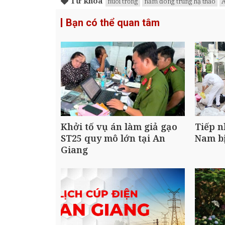
Từ khóa
nuôi trồng
nấm đông trùng hạ thảo
A
Bạn có thể quan tâm
Khởi tố vụ án làm giả gạo
Tiếp n
ST25 quy mô lớn tại An
Nam bị
Giang