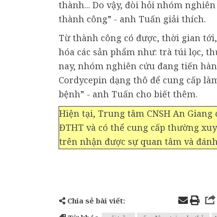
thành... Do vậy, đòi hỏi nhóm nghiên
thành công” - anh Tuấn giải thích.
Từ thành công có được, thời gian t
hóa các sản phẩm như: trà túi lọc, 
nay, nhóm nghiên cứu đang tiến hàn
Cordycepin dạng thô để cung cấp làm
bệnh” - anh Tuấn cho biết thêm.
Hiện tại, Trung tâm CNSH An Giang 
ĐTHT và có thể cung cấp thường xuy
trên nhận được sự quan tâm và đánh 
Chia sẻ bài viết: