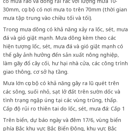
có mưa rào và dông rải rác với lượng mưa 10-
30mm, cục bộ có nơi mưa to trên 70mm (thời gian
mưa tập trung vào chiều tối và tối).
Trong mưa dông có khả năng xảy ra lốc, sét, mưa
đá và gió giật mạnh. Mưa dông kèm theo các
hiện tượng lốc, sét, mưa đá và gió giật mạnh có
thể gây ảnh hưởng đến sản xuất nông nghiệp,
làm gãy đổ cây cối, hư hại nhà cửa, các công trình
giao thông, cơ sở hạ tầng.
Mưa lớn cục bộ có khả năng gây ra lũ quét trên
các sông, suối nhỏ, sạt lở đất trên sườn dốc và
tình trạng ngập úng tại các vùng trũng, thấp.
Cấp độ rủi ro thiên tai do lốc, sét, mưa đá: Cấp 1
Trên biển, dự báo ngày và đêm 17/6, vùng biển
phía Bắc khu vực Bắc Biển Đông, khu vực Bắc