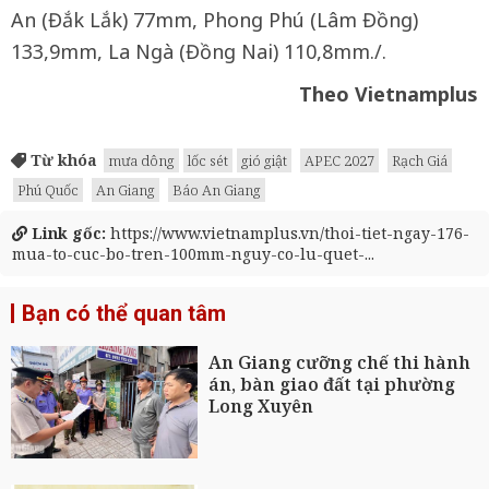
An (Đắk Lắk) 77mm, Phong Phú (Lâm Đồng)
133,9mm, La Ngà (Đồng Nai) 110,8mm./.
Theo Vietnamplus
Từ khóa
mưa dông
lốc sét
gió giật
APEC 2027
Rạch Giá
Phú Quốc
An Giang
Báo An Giang
Link gốc:
https://www.vietnamplus.vn/thoi-tiet-ngay-176-
mua-to-cuc-bo-tren-100mm-nguy-co-lu-quet-...
Bạn có thể quan tâm
An Giang cưỡng chế thi hành
án, bàn giao đất tại phường
Long Xuyên