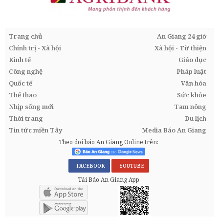
Trang chủ
An Giang 24 giờ
Chính trị - Xã hội
Xã hội - Từ thiện
Kinh tế
Giáo dục
Công nghệ
Pháp luật
Quốc tế
Văn hóa
Thể thao
Sức khỏe
Nhịp sống mới
Tam nông
Thời trang
Du lịch
Tin tức miền Tây
Media Báo An Giang
Theo dõi báo An Giang Online trên:
FACEBOOK
YOUTUBE
Tải Báo An Giang App