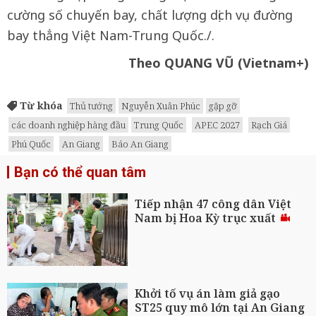
cường số chuyến bay, chất lượng dịch vụ đường
bay thẳng Việt Nam-Trung Quốc./.
Theo QUANG VŨ (Vietnam+)
Từ khóa
Thủ tướng
Nguyễn Xuân Phúc
gặp gỡ
các doanh nghiệp hàng đầu
Trung Quốc
APEC 2027
Rạch Giá
Phú Quốc
An Giang
Báo An Giang
Bạn có thể quan tâm
Tiếp nhận 47 công dân Việt
Nam bị Hoa Kỳ trục xuất
Khởi tố vụ án làm giả gạo
ST25 quy mô lớn tại An Giang