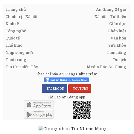
Trang chủ
An Giang 24 giờ
Chính trị - Xã hội
Xã hội - Từ thiện
Kinh tế
Giáo dục
Công nghệ
Pháp luật
Quốc tế
Văn hóa
Thể thao
Sức khỏe
Nhịp sống mới
Tam nông
Thời trang
Du lịch
Tin tức miền Tây
Media Báo An Giang
Theo dõi báo An Giang Online trên:
FACEBOOK
YOUTUBE
Tải Báo An Giang App