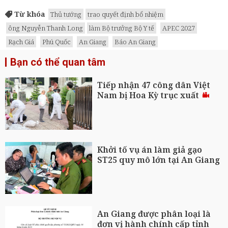
Từ khóa
Thủ tướng
trao quyết định bổ nhiệm
ông Nguyễn Thanh Long
làm Bộ trưởng Bộ Y tế
APEC 2027
Rạch Giá
Phú Quốc
An Giang
Báo An Giang
Bạn có thể quan tâm
Tiếp nhận 47 công dân Việt
Nam bị Hoa Kỳ trục xuất
Khởi tố vụ án làm giả gạo
ST25 quy mô lớn tại An Giang
An Giang được phân loại là
đơn vị hành chính cấp tỉnh