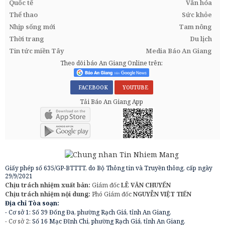
Quốc tế
Văn hóa
Thể thao
Sức khỏe
Nhịp sống mới
Tam nông
Thời trang
Du lịch
Tin tức miền Tây
Media Báo An Giang
Theo dõi báo An Giang Online trên:
FACEBOOK
YOUTUBE
Tải Báo An Giang App
Giấy phép số 635/GP-BTTTT, do Bộ Thông tin và Truyền thông, cấp ngày
29/9/2021
Chịu trách nhiệm xuất bản:
Giám đốc
LÊ VĂN CHUYỂN
Chịu trách nhiệm nội dung:
Phó Giám đốc
NGUYỄN VIỆT TIẾN
Địa chỉ Tòa soạn:
- Cơ sở 1: Số 39 Đống Đa, phường Rạch Giá, tỉnh An Giang.
- Cơ sở 2:
Số 16 Mạc Đĩnh Chi, phường Rạch Giá, tỉnh An Giang.