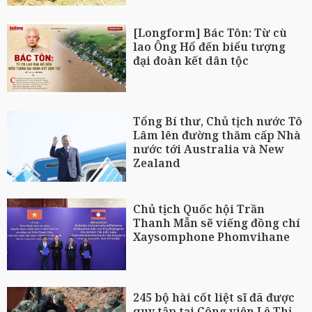
[Longform] Bác Tôn: Từ cù
lao Ông Hổ đến biểu tượng
đại đoàn kết dân tộc
Tổng Bí thư, Chủ tịch nước Tô
Lâm lên đường thăm cấp Nhà
nước tới Australia và New
Zealand
Chủ tịch Quốc hội Trần
Thanh Mẫn sẽ viếng đồng chí
Xaysomphone Phomvihane
245 bộ hài cốt liệt sĩ đã được
quy tập tại Công viên Lê Thị