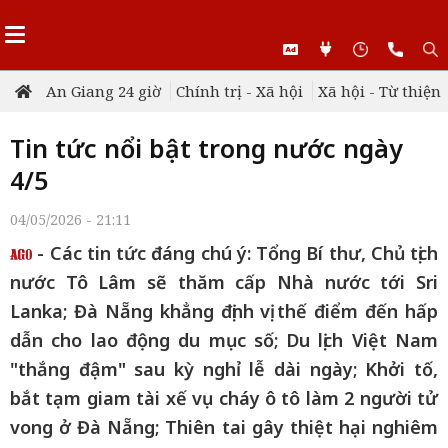
An Giang 24 giờ
Chính trị - Xã hội
Xã hội - Từ thiện
Tin tức nổi bật trong nước ngày
4/5
04/05/2026 - 21:11
- Các tin tức đáng chú ý: Tổng Bí thư, Chủ tịch
nước Tô Lâm sẽ thăm cấp Nhà nước tới Sri
Lanka; Đà Nẵng khẳng định vị thế điểm đến hấp
dẫn cho lao động du mục số; Du lịch Việt Nam
"thắng đậm" sau kỳ nghỉ lễ dài ngày; Khởi tố,
bắt tạm giam tài xế vụ cháy ô tô làm 2 người tử
vong ở Đà Nẵng; Thiên tai gây thiệt hại nghiêm