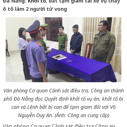
Đà Nẵng:
Khởi tố
, bắt tạm giam tài xế vụ cháy
ô tô làm 2 người tử vong
Văn phòng Cơ quan Cảnh sát điều tra, Công an thành
phố Đà Nẵng đọc Quyết định khởi tố vụ án, khởi tố bị
can và Lệnh bắt bị can để tạm giam đối với Võ
Nguyễn Duy An. (Ảnh: Công an cung cấp)
Văn phòng Cơ quan Cảnh sát điều tra Công an