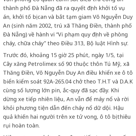
thành phố Đà Nẵng đã ra quyết định khởi tố vụ
án, khởi tố bị can và bắt tạm giam Võ Nguyễn Duy
An (sinh năm 2002, trú xã Thăng Điền, thành phố
Đà Nẵng) về hành vi “Vi phạm quy định về phòng
cháy, chữa cháy” theo Điều 313, Bộ luật Hình sự.
Trước đó, khoảng 15 giờ 25 phút, ngày 1/5, tại
Cây xăng Petrolimex số 90 thuộc thôn Tú Mỹ, xã
Thăng Điền, Võ Nguyễn Duy An điều khiển xe ô tô
biển kiểm soát 92A-265.04 chở theo T.H.T và D.A.K
cùng số lượng lớn pin, ắc-quy đã sạc đầy. Khi
dừng xe tiếp nhiên liệu, An vẫn để máy nổ và rời
khỏi phương tiện dẫn đến cháy nổ dữ dội. Hậu
quả khiến hai người trên xe tử vong, ô tô bị thiêu
rụi hoàn toàn.