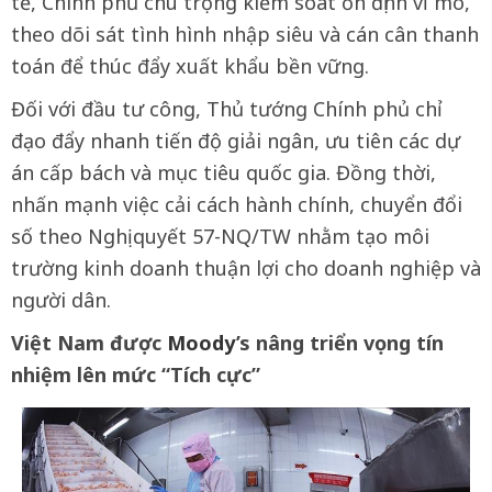
tế, Chính phủ chú trọng kiểm soát ổn định vĩ mô,
theo dõi sát tình hình nhập siêu và cán cân thanh
toán để thúc đẩy xuất khẩu bền vững.
Đối với đầu tư công, Thủ tướng Chính phủ chỉ
đạo đẩy nhanh tiến độ giải ngân, ưu tiên các dự
án cấp bách và mục tiêu quốc gia. Đồng thời,
nhấn mạnh việc cải cách hành chính, chuyển đổi
số theo Nghị quyết 57-NQ/TW nhằm tạo môi
trường kinh doanh thuận lợi cho doanh nghiệp và
người dân.
Việt Nam được
Moody
’s nâng triển vọng tín
nhiệm lên mức “Tích cực”