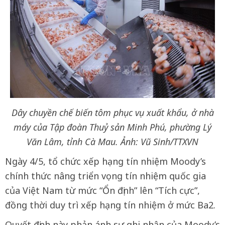
Dây chuyền chế biến tôm phục vụ xuất khẩu, ở nhà
máy của Tập đoàn Thuỷ sản Minh Phú, phường Lý
Văn Lâm, tỉnh Cà Mau. Ảnh: Vũ Sinh/TTXVN
Ngày 4/5, tổ chức xếp hạng tín nhiệm Moody’s
chính thức nâng triển vọng tín nhiệm quốc gia
của Việt Nam từ mức “Ổn định” lên “Tích cực”,
đồng thời duy trì xếp hạng tín nhiệm ở mức Ba2.
Quyết định này phản ánh sự ghi nhận của Moody’s