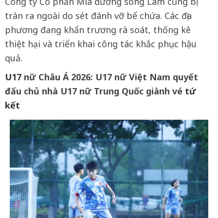
Công ty Cổ phần Mía đường sông Lam cũng bị
tràn ra ngoài do sét đánh vỡ bể chứa. Các địa
phương đang khẩn trương rà soát, thống kê
thiệt hại và triển khai công tác khắc phục hậu
quả.
U17
nữ Châu Á 2026: U17 nữ Việt Nam quyết
đấu chủ nhà U17 nữ Trung Quốc giành vé
tứ
kết