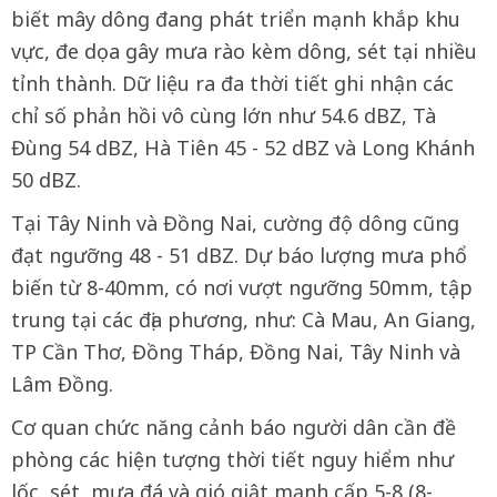
biết mây dông đang phát triển mạnh khắp khu
vực, đe dọa gây mưa rào kèm dông, sét tại nhiều
tỉnh thành. Dữ liệu ra đa thời tiết ghi nhận các
chỉ số phản hồi vô cùng lớn như 54.6 dBZ, Tà
Đùng 54 dBZ, Hà Tiên 45 - 52 dBZ và Long Khánh
50 dBZ.
Tại Tây Ninh và Đồng Nai, cường độ dông cũng
đạt ngưỡng 48 - 51 dBZ. Dự báo lượng mưa phổ
biến từ 8-40mm, có nơi vượt ngưỡng 50mm, tập
trung tại các địa phương
,
như: Cà Mau, An Giang,
TP Cần Thơ, Đồng Tháp, Đồng Nai, Tây Ninh và
Lâm Đồng.
Cơ quan chức năng cảnh báo người dân cần đề
phòng các hiện tượng thời tiết nguy hiểm như
lốc, sét, mưa đá và gió giật mạnh cấp 5-8 (8-