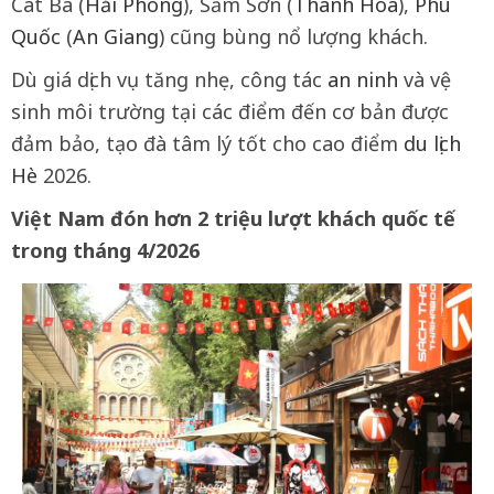
Cát Bà (
Hải Phòng
), Sầm Sơn (
Thanh Hóa
),
Phú
Quốc
(
An Giang
) cũng bùng nổ lượng khách.
Dù giá dịch vụ tăng nhẹ, công tác
an ninh
và vệ
sinh môi trường tại các điểm đến cơ bản được
đảm bảo, tạo đà tâm lý tốt cho cao điểm
du lịch
Hè
2026.
Việt Nam đón hơn 2 triệu lượt khách quốc tế
trong tháng 4/2026