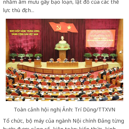
nhằm âm mưu gây bạo loạn, lật đổ của các thế
lực thù địch...
Toàn cảnh hội nghị. Ảnh: Trí Dũng/TTXVN
Tổ chức, bộ máy của ngành Nội chính Đảng từng
bước được củng cố, kiện toàn; kiến thức, kinh