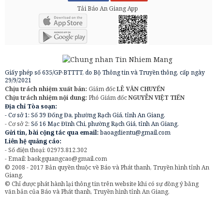
Tải Báo An Giang App
Giấy phép số 635/GP-BTTTT, do Bộ Thông tin và Truyền thông, cấp ngày
29/9/2021
Chịu trách nhiệm xuất bản:
Giám đốc
LÊ VĂN CHUYỂN
Chịu trách nhiệm nội dung:
Phó Giám đốc
NGUYỄN VIỆT TIẾN
Địa chỉ Tòa soạn:
- Cơ sở 1: Số 39 Đống Đa, phường Rạch Giá, tỉnh An Giang.
- Cơ sở 2:
Số 16 Mạc Đĩnh Chi, phường Rạch Giá, tỉnh An Giang.
Gửi tin, bài cộng tác qua email:
baoagdientu@gmail.com
Liên hệ quảng cáo:
- Số điện thoại: 02973.812.302
- Email:
baokgquangcao@gmail.com
© 2008 - 2017 Bản quyền thuộc về Báo và Phát thanh, Truyền hình tỉnh An
Giang.
© Chỉ được phát hành lại thông tin trên website khi có sự đồng ý bằng
văn bản của Báo và Phát thanh, Truyền hình tỉnh An Giang.