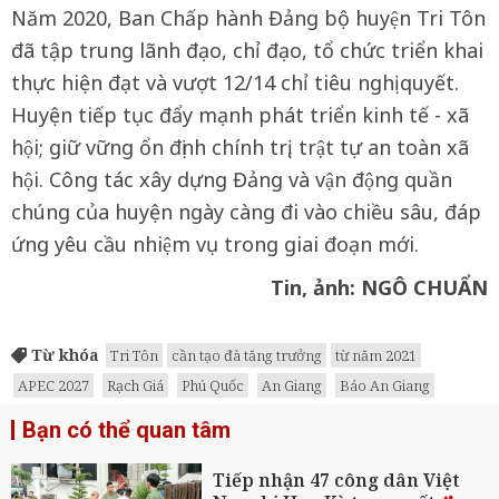
Năm 2020, Ban Chấp hành Đảng bộ huyện Tri Tôn
đã tập trung lãnh đạo, chỉ đạo, tổ chức triển khai
thực hiện đạt và vượt 12/14 chỉ tiêu nghị quyết.
Huyện tiếp tục đẩy mạnh phát triển kinh tế - xã
hội; giữ vững ổn định chính trị, trật tự an toàn xã
hội. Công tác xây dựng Đảng và vận động quần
chúng của huyện ngày càng đi vào chiều sâu, đáp
ứng yêu cầu nhiệm vụ trong giai đoạn mới.
Tin, ảnh: NGÔ CHUẨN
Từ khóa
Tri Tôn
cần tạo đà tăng trưởng
từ năm 2021
APEC 2027
Rạch Giá
Phú Quốc
An Giang
Báo An Giang
Bạn có thể quan tâm
Tiếp nhận 47 công dân Việt