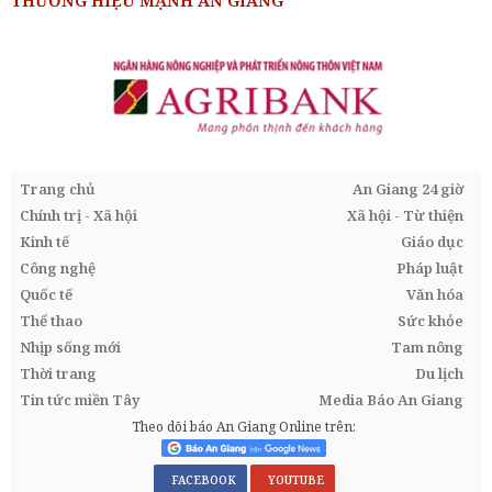
THƯƠNG HIỆU MẠNH AN GIANG
Trang chủ
An Giang 24 giờ
Chính trị - Xã hội
Xã hội - Từ thiện
Kinh tế
Giáo dục
Công nghệ
Pháp luật
Quốc tế
Văn hóa
Thể thao
Sức khỏe
Nhịp sống mới
Tam nông
Thời trang
Du lịch
Tin tức miền Tây
Media Báo An Giang
Theo dõi báo An Giang Online trên:
FACEBOOK
YOUTUBE