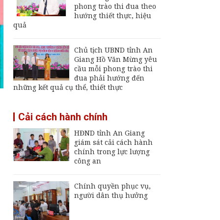
Giang
phong trào thi đua theo
hướng thiết thực, hiệu
Thường trực UBND
quả
tỉnh An Giang yêu cầu
sớm đưa cảng biển
An Thới hoạt động trở
Chủ tịch UBND tỉnh An
lại
Giang Hồ Văn Mừng yêu
An Giang chốt hạn
cầu mỗi phong trào thi
vận hành nhà máy xử
đua phải hướng đến
lý rác Long Xuyên,
những kết quả cụ thể, thiết thực
trễ sẽ thu hồi dự án
Rà soát quy hoạch Bãi
Cải cách hành chính
Vòng, Dương Đông để
hoàn thiện không gian
HĐND tỉnh An Giang
phát triển Phú Quốc
giám sát cải cách hành
chính trong lực lượng
công an
Chính quyền phục vụ,
người dân thụ hưởng