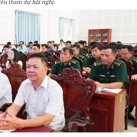
iểu tham dự
hội nghị
.