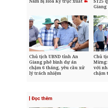
Nam bị Hoa Kỳ trục xuất
ST25 q
Giang
Chủ tịch UBND tỉnh An
Chủ tị
Giang phê bình dự án
Mừng:
chậm 6 tháng, yêu cầu xử
với nh
lý trách nhiệm
chậm t
Đọc thêm