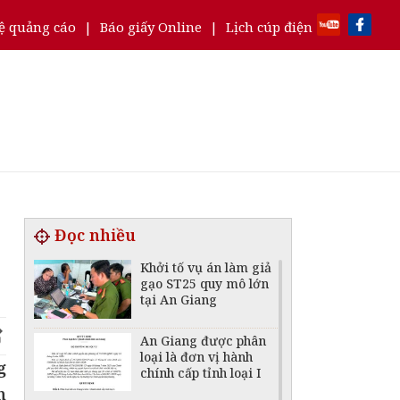
ệ quảng cáo
|
Báo giấy Online
|
Lịch cúp điện
Đọc nhiều
Khởi tố vụ án làm giả
gạo ST25 quy mô lớn
tại An Giang
An Giang được phân
loại là đơn vị hành
g
chính cấp tỉnh loại I
n