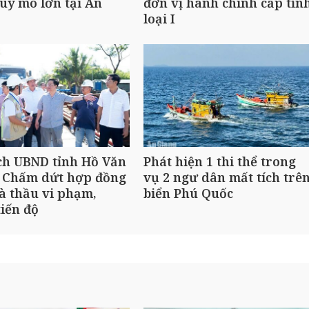
uy mô lớn tại An
đơn vị hành chính cấp tỉn
loại I
ch UBND tỉnh Hồ Văn
Phát hiện 1 thi thể trong
 Chấm dứt hợp đồng
vụ 2 ngư dân mất tích trê
à thầu vi phạm,
biển Phú Quốc
iến độ