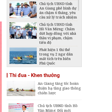
Chủ tịch UBND tỉnh
An Giang phê bình dự
án chậm 6 tháng, yêu
cầu xử lý trách nhiệm
Chủ tịch UBND tỉnh
Hồ Văn Mừng: Chấm
dứt hợp đồng với nhà
thầu vi phạm, chậm
tiến độ
Phát hiện 1 thi thể
trong vụ 2 ngư dân
mất tích trên biển
Phú Quốc
Thông báo ngừng,
Thi đua - Khen thưởng
giảm mức cung cấp
điện trên địa bàn tỉnh
An Giang tăng tốc hoàn
An Giang ngày 6 -
thiện hạ tầng giao thông
7/8/2026
chiến lược
Đại tá Nguyễn Việt
Thắng nhận nhiệm vụ
Chính ủy Bộ Chỉ huy
Chủ tịch UBND tỉnh Hồ
Quân sự tỉnh An
Văn Mừng: Đổi mới