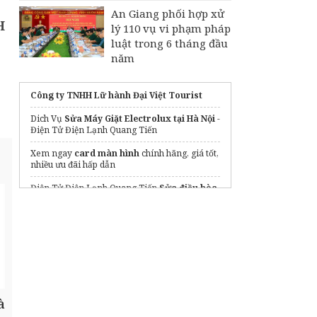
An Giang phối hợp xử
H
lý 110 vụ vi phạm pháp
luật trong 6 tháng đầu
năm
Công ty TNHH Lữ hành Đại Việt Tourist
Dich Vụ
Sửa Máy Giặt Electrolux tại Hà Nội
-
Điện Tử Điện Lạnh Quang Tiến
Xem ngay
card màn hình
chính hãng, giá tốt,
nhiều ưu đãi hấp dẫn
Điện Tử Điện Lạnh Quang Tiến
Sửa điều hòa
tại Hà Đông
Uy Tín, Giá Rẻ
Dịch vụ
Thay Pin Laptop Acer
Cam Kết Chất
Lượng
điều hòa daikin
à