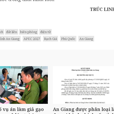
TRÚC LIN
iới
đất liền
biên phòng
điện tử
ỉnh An Giang
APEC 2027
Rạch Giá
Phú Quốc
An Giang
ố vụ án làm giả gạo
An Giang được phân loại l