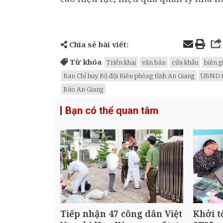
Chia sẻ bài viết:
Từ khóa
Triển khai
văn bản
cửa khẩu
biên g
Ban Chỉ huy Bộ đội Biên phòng tỉnh An Giang
UBND t
Báo An Giang
Bạn có thể quan tâm
Tiếp nhận 47 công dân Việt
Khởi t