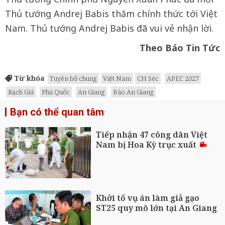
Thủ tướng Andrej Babis thăm chính thức tới Việt
Nam. Thủ tướng Andrej Babis đã vui vẻ nhận lời.
Theo Báo Tin Tức
Từ khóa
Tuyên bố chung
Việt Nam
CH Séc
APEC 2027
Rạch Giá
Phú Quốc
An Giang
Báo An Giang
Bạn có thể quan tâm
Tiếp nhận 47 công dân Việt
Nam bị Hoa Kỳ trục xuất
Khởi tố vụ án làm giả gạo
ST25 quy mô lớn tại An Giang