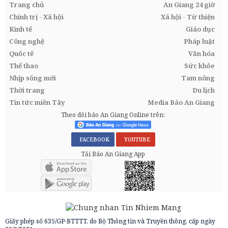
Trang chủ
An Giang 24 giờ
Chính trị - Xã hội
Xã hội - Từ thiện
Kinh tế
Giáo dục
Công nghệ
Pháp luật
Quốc tế
Văn hóa
Thể thao
Sức khỏe
Nhịp sống mới
Tam nông
Thời trang
Du lịch
Tin tức miền Tây
Media Báo An Giang
Theo dõi báo An Giang Online trên:
FACEBOOK
YOUTUBE
Tải Báo An Giang App
Giấy phép số 635/GP-BTTTT, do Bộ Thông tin và Truyền thông, cấp ngày