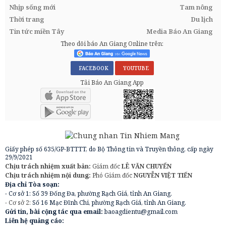
Nhịp sống mới
Tam nông
Thời trang
Du lịch
Tin tức miền Tây
Media Báo An Giang
Theo dõi báo An Giang Online trên:
FACEBOOK
YOUTUBE
Tải Báo An Giang App
Giấy phép số 635/GP-BTTTT, do Bộ Thông tin và Truyền thông, cấp ngày
29/9/2021
Chịu trách nhiệm xuất bản:
Giám đốc
LÊ VĂN CHUYỂN
Chịu trách nhiệm nội dung:
Phó Giám đốc
NGUYỄN VIỆT TIẾN
Địa chỉ Tòa soạn:
- Cơ sở 1: Số 39 Đống Đa, phường Rạch Giá, tỉnh An Giang.
- Cơ sở 2:
Số 16 Mạc Đĩnh Chi, phường Rạch Giá, tỉnh An Giang.
Gửi tin, bài cộng tác qua email:
baoagdientu@gmail.com
Liên hệ quảng cáo: