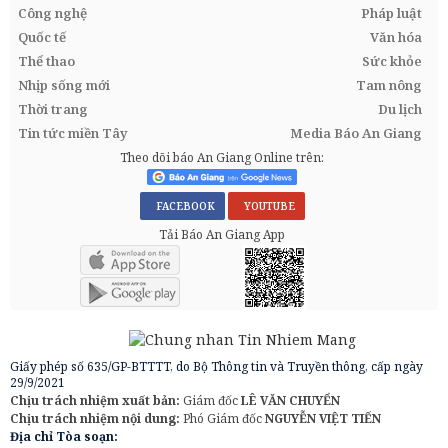
Công nghệ
Pháp luật
Quốc tế
Văn hóa
Thể thao
Sức khỏe
Nhịp sống mới
Tam nông
Thời trang
Du lịch
Tin tức miền Tây
Media Báo An Giang
Theo dõi báo An Giang Online trên:
FACEBOOK
YOUTUBE
Tải Báo An Giang App
Giấy phép số 635/GP-BTTTT, do Bộ Thông tin và Truyền thông, cấp ngày
29/9/2021
Chịu trách nhiệm xuất bản:
Giám đốc
LÊ VĂN CHUYỂN
Chịu trách nhiệm nội dung:
Phó Giám đốc
NGUYỄN VIỆT TIẾN
Địa chỉ Tòa soạn: