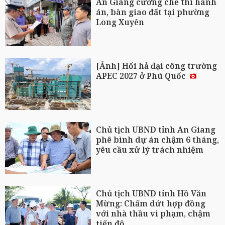
An Giang cưỡng chế thi hành
án, bàn giao đất tại phường
Long Xuyên
[Ảnh] Hối hả đại công trường
APEC 2027 ở Phú Quốc
Chủ tịch UBND tỉnh An Giang
phê bình dự án chậm 6 tháng,
yêu cầu xử lý trách nhiệm
Chủ tịch UBND tỉnh Hồ Văn
Mừng: Chấm dứt hợp đồng
với nhà thầu vi phạm, chậm
tiến độ