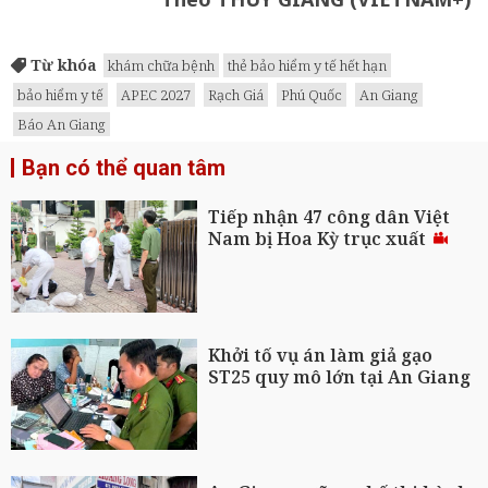
Từ khóa
khám chữa bệnh
thẻ bảo hiểm y tế hết hạn
bảo hiểm y tế
APEC 2027
Rạch Giá
Phú Quốc
An Giang
Báo An Giang
Bạn có thể quan tâm
Tiếp nhận 47 công dân Việt
Nam bị Hoa Kỳ trục xuất
Khởi tố vụ án làm giả gạo
ST25 quy mô lớn tại An Giang