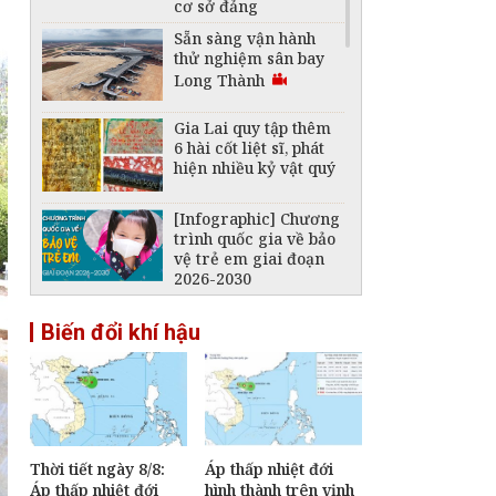
cơ sở đảng
Sẵn sàng vận hành
thử nghiệm sân bay
Long Thành
Gia Lai quy tập thêm
6 hài cốt liệt sĩ, phát
hiện nhiều kỷ vật quý
[Infographic] Chương
trình quốc gia về bảo
vệ trẻ em giai đoạn
2026-2030
Đề xuất nhiều cơ chế
Biến đổi khí hậu
đặc thù bảo đảm tiến
độ các dự án phục vụ
APEC 2027
An Giang dự hội nghị
ngoại giao, thúc đẩy
tư duy "kiến tạo" phục
vụ phát triển
Thời tiết ngày 8/8:
Áp thấp nhiệt đới
Áp thấp nhiệt đới
hình thành trên vịnh
[Infographic] Quy