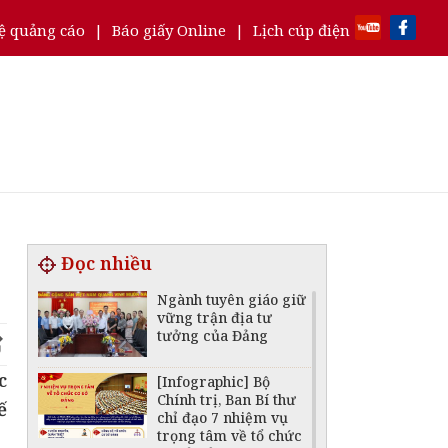
ệ quảng cáo
|
Báo giấy Online
|
Lịch cúp điện
Đọc nhiều
Ngành tuyên giáo giữ
vững trận địa tư
tưởng của Đảng
c
[Infographic] Bộ
Chính trị, Ban Bí thư
ế
chỉ đạo 7 nhiệm vụ
trọng tâm về tổ chức