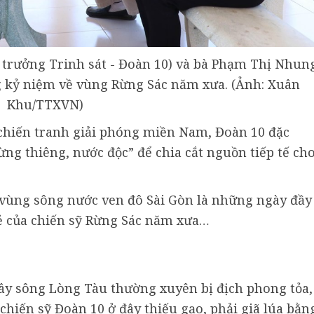
trưởng Trinh sát - Đoàn 10) và bà Phạm Thị Nhun
ng kỷ niệm về vùng Rừng Sác năm xưa. (Ảnh: Xuân
Khu/TTXVN)
 chiến tranh giải phóng miền Nam, Đoàn 10 đặc
ng thiêng, nước độc” để chia cắt nguồn tiếp tế ch
vùng sông nước ven đô Sài Gòn là những ngày đầy
rẻ của chiến sỹ Rừng Sác năm xưa…
Tây sông Lòng Tàu thường xuyên bị địch phong tỏa,
 chiến sỹ Đoàn 10 ở đây thiếu gạo, phải giã lúa bằn