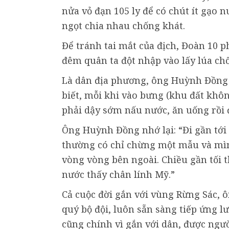
nửa vỏ đạn 105 ly để có chút ít gạo
ngọt chia nhau chống khát.
Để tránh tai mắt của địch, Đoàn 10 ph
đêm quân ta đột nhập vào lấy lúa ch
Là dân địa phương, ông Huỳnh Đồng 
biết, mỗi khi vào bưng (khu đất khô
phải dậy sớm nấu nước, ăn uống rồi đ
Ông Huỳnh Đồng nhớ lại: “Đi gần tới đ
thường có chỉ chừng một mẫu và mình
vòng vòng bên ngoài. Chiều gần tối t
nước thấy chân lính Mỹ.”
Cả cuộc đời gắn với vùng Rừng Sác, 
quý bộ đội, luôn sẵn sàng tiếp ứng l
cũng chính vì gắn với dân, được ngư