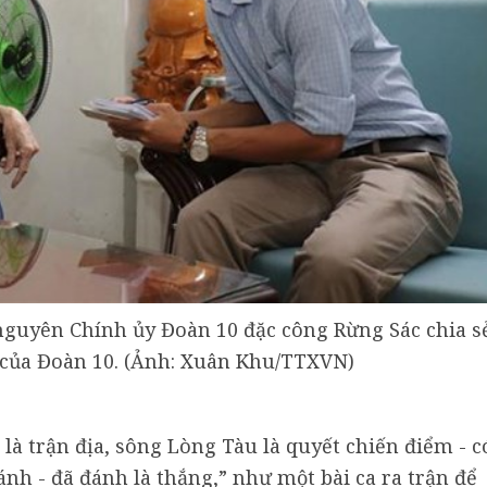
nguyên Chính ủy Đoàn 10 đặc công Rừng Sác chia s
 của Đoàn 10. (Ảnh: Xuân Khu/TTXVN)
 là trận địa, sông Lòng Tàu là quyết chiến điểm - c
nh - đã đánh là thắng,” như một bài ca ra trận để