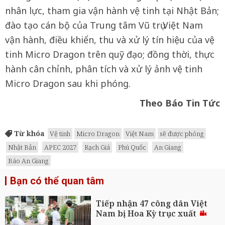
nhân lực, tham gia vận hành vệ tinh tại Nhật Bản;
đào tạo cán bộ của Trung tâm Vũ trụ Việt Nam
vận hành, điều khiển, thu và xử lý tín hiệu của vệ
tinh Micro Dragon trên quỹ đạo; đồng thời, thực
hành cân chỉnh, phân tích và xử lý ảnh vệ tinh
Micro Dragon sau khi phóng.
Theo Báo Tin Tức
Từ khóa
Vệ tinh
Micro Dragon
Việt Nam
sẽ được phóng
Nhật Bản
APEC 2027
Rạch Giá
Phú Quốc
An Giang
Báo An Giang
Bạn có thể quan tâm
Tiếp nhận 47 công dân Việt
Nam bị Hoa Kỳ trục xuất