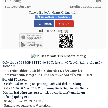
Thời trang
Du lịch
Tin tức miền Tây
Media Báo An Giang
Theo dõi báo An Giang Online trên:
FACEBOOK
YOUTUBE
Tải Báo An Giang App
Giấy phép số 635/GP-BTTTT, do Bộ Thông tin và Truyền thông, cấp ngày
29/9/2021
Chịu trách nhiệm xuất bản:
Giám đốc
LÊ VĂN CHUYỂN
Chịu trách nhiệm nội dung:
Phó Giám đốc
NGUYỄN VIỆT TIẾN
Địa chỉ Tòa soạn:
- Cơ sở 1: Số 39 Đống Đa, phường Rạch Giá, tỉnh An Giang.
- Cơ sở 2:
Số 16 Mạc Đĩnh Chi, phường Rạch Giá, tỉnh An Giang.
Gửi tin, bài cộng tác qua email:
baoagdientu@gmail.com
Liên hệ quảng cáo:
- Số điện thoại: 02973.812.302
- Email:
baokgquangcao@gmail.com