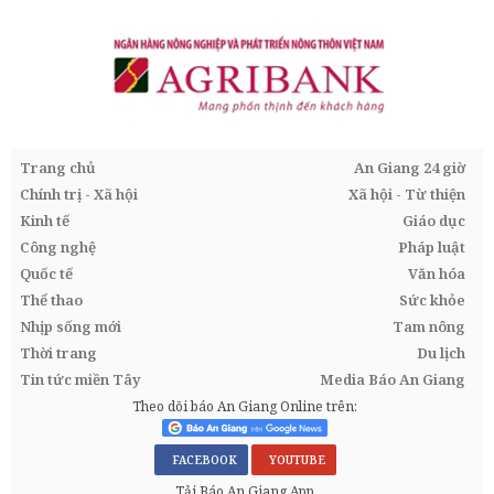
Trang chủ
An Giang 24 giờ
Chính trị - Xã hội
Xã hội - Từ thiện
Kinh tế
Giáo dục
Công nghệ
Pháp luật
Quốc tế
Văn hóa
Thể thao
Sức khỏe
Nhịp sống mới
Tam nông
Thời trang
Du lịch
Tin tức miền Tây
Media Báo An Giang
Theo dõi báo An Giang Online trên:
FACEBOOK
YOUTUBE
Tải Báo An Giang App