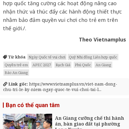
hợp quốc tăng cường các hoạt động nâng cao
nhận thức và thúc đẩy các hành động thiết thực
nhằm bảo đảm quyền vui chơi cho trẻ em trên
thế giới./.
Theo Vietnamplus
Từ khóa
Ngày Quốc tế vui chơi
Quỹ Nhi đồng Liên hợp quốc
Quyền trẻ em
APEC 2027
Rạch Giá
Phú Quốc
An Giang
Báo An Giang
Link gốc:
https://www.vietnamplus.vn/viet-nam-dong-
chu-tri-le-ky-niem-ngay-quoc-te-vui-choi-tai-l...
Bạn có thể quan tâm
An Giang cưỡng chế thi hành
án, bàn giao đất tại phường