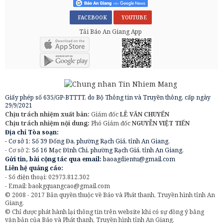
FACEBOOK
YOUTUBE
Tải Báo An Giang App
Giấy phép số 635/GP-BTTTT, do Bộ Thông tin và Truyền thông, cấp ngày
29/9/2021
Chịu trách nhiệm xuất bản:
Giám đốc
LÊ VĂN CHUYỂN
Chịu trách nhiệm nội dung:
Phó Giám đốc
NGUYỄN VIỆT TIẾN
Địa chỉ Tòa soạn:
- Cơ sở 1: Số 39 Đống Đa, phường Rạch Giá, tỉnh An Giang.
- Cơ sở 2:
Số 16 Mạc Đĩnh Chi, phường Rạch Giá, tỉnh An Giang.
Gửi tin, bài cộng tác qua email:
baoagdientu@gmail.com
Liên hệ quảng cáo:
- Số điện thoại: 02973.812.302
- Email:
baokgquangcao@gmail.com
© 2008 - 2017 Bản quyền thuộc về Báo và Phát thanh, Truyền hình tỉnh An
Giang.
© Chỉ được phát hành lại thông tin trên website khi có sự đồng ý bằng
văn bản của Báo và Phát thanh, Truyền hình tỉnh An Giang.