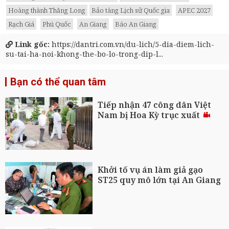
Hoàng thành Thăng Long
Bảo tàng Lịch sử Quốc gia
APEC 2027
Rạch Giá
Phú Quốc
An Giang
Báo An Giang
Link gốc:
https://dantri.com.vn/du-lich/5-dia-diem-lich-
su-tai-ha-noi-khong-the-bo-lo-trong-dip-l...
Bạn có thể quan tâm
Tiếp nhận 47 công dân Việt
Nam bị Hoa Kỳ trục xuất
Khởi tố vụ án làm giả gạo
ST25 quy mô lớn tại An Giang