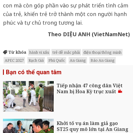
con mà còn góp phần vào sự phát triển tình cảm
của trẻ, khiến trẻ trở thành một con người hạnh
phúc và tự chủ trong tương lai.
Theo DIỆU ANH (VietNamNet)
Từ khóa
hành vi xấu
trẻ dễ mắc phải
điện thoại thông minh
APEC 2027
Rạch Giá
Phú Quốc
An Giang
Báo An Giang
Bạn có thể quan tâm
Tiếp nhận 47 công dân Việt
Nam bị Hoa Kỳ trục xuất
Khởi tố vụ án làm giả gạo
ST25 quy mô lớn tại An Giang