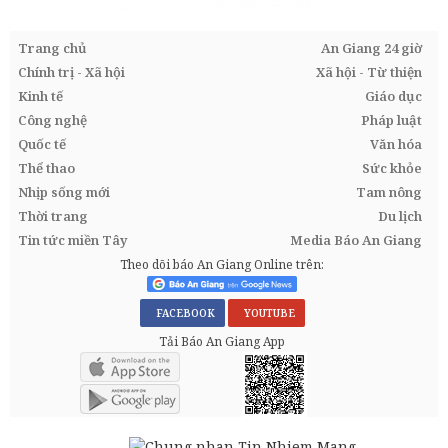
Trang chủ
An Giang 24 giờ
Chính trị - Xã hội
Xã hội - Từ thiện
Kinh tế
Giáo dục
Công nghệ
Pháp luật
Quốc tế
Văn hóa
Thể thao
Sức khỏe
Nhịp sống mới
Tam nông
Thời trang
Du lịch
Tin tức miền Tây
Media Báo An Giang
Theo dõi báo An Giang Online trên:
FACEBOOK
YOUTUBE
Tải Báo An Giang App