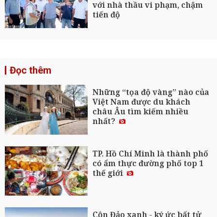
với nhà thầu vi phạm, chậm
tiến độ
Đọc thêm
Những “tọa độ vàng” nào của
Việt Nam được du khách
châu Âu tìm kiếm nhiều
nhất?
TP. Hồ Chí Minh là thành phố
có ẩm thực đường phố top 1
thế giới
Côn Đảo xanh - ký ức bất tử