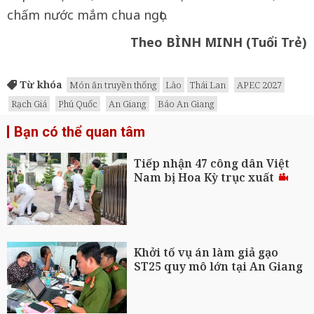
chấm nước mắm chua ngọt.
Theo BÌNH MINH (Tuổi Trẻ)
Từ khóa
Món ăn truyền thống
Lào
Thái Lan
APEC 2027
Rạch Giá
Phú Quốc
An Giang
Báo An Giang
Bạn có thể quan tâm
Tiếp nhận 47 công dân Việt
Nam bị Hoa Kỳ trục xuất
Khởi tố vụ án làm giả gạo
ST25 quy mô lớn tại An Giang