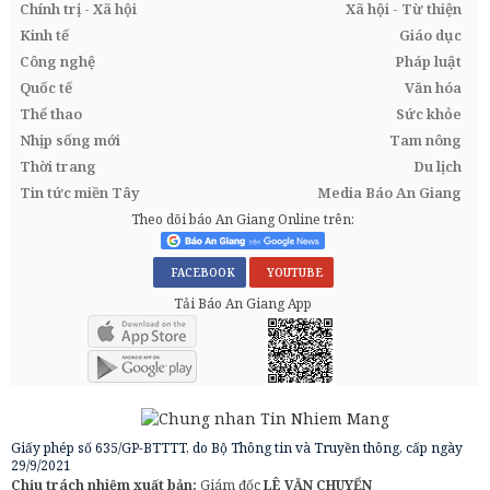
Chính trị - Xã hội
Xã hội - Từ thiện
Kinh tế
Giáo dục
Công nghệ
Pháp luật
Quốc tế
Văn hóa
Thể thao
Sức khỏe
Nhịp sống mới
Tam nông
Thời trang
Du lịch
Tin tức miền Tây
Media Báo An Giang
Theo dõi báo An Giang Online trên:
FACEBOOK
YOUTUBE
Tải Báo An Giang App
Giấy phép số 635/GP-BTTTT, do Bộ Thông tin và Truyền thông, cấp ngày
29/9/2021
Chịu trách nhiệm xuất bản:
Giám đốc
LÊ VĂN CHUYỂN