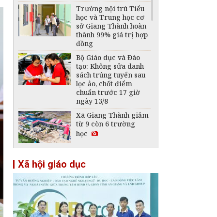
Trường nội trú Tiểu
học và Trung học cơ
sở Giang Thành hoàn
thành 99% giá trị hợp
đồng
Bộ Giáo dục và Đào
tạo: Không sửa danh
sách trúng tuyển sau
lọc ảo, chốt điểm
chuẩn trước 17 giờ
ngày 13/8
Xã Giang Thành giảm
từ 9 còn 6 trường
học
An Giang gấp rút đưa
Xã hội giáo dục
3 trường nội trú vùng
biên vào hoạt động
trước năm học mới