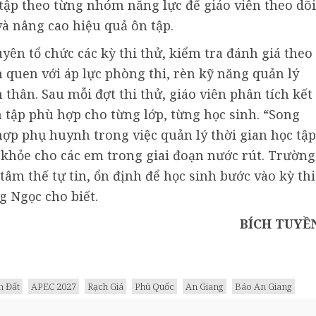
n tập theo từng nhóm năng lực để giáo viên theo dõi
và nâng cao hiệu quả ôn tập.
n tổ chức các kỳ thi thử, kiểm tra đánh giá theo
 quen với áp lực phòng thi, rèn kỹ năng quản lý
 thân. Sau mỗi đợt thi thử, giáo viên phân tích kết
 tập phù hợp cho từng lớp, từng học sinh. “Song
ợp phụ huynh trong việc quản lý thời gian học tập
 khỏe cho các em trong giai đoạn nước rút. Trường
tâm thế tự tin, ổn định để học sinh bước vào kỳ thi
g Ngọc cho biết.
BÍCH TUYỀ
 Đất
APEC 2027
Rạch Giá
Phú Quốc
An Giang
Báo An Giang