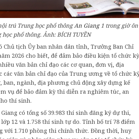
nội trú Trung học phổ thông
An Giang
1 trong giờ ôn
ng học phổ thông. Ảnh: BÍCH TUYỀN
 Chủ tịch Ủy ban nhân dân tỉnh, Trưởng Ban Chỉ
ăm 2026 cho biết, để đảm bảo điều kiện tổ chức k
hiều văn bản chỉ đạo các cơ quan, đơn vị, địa
 các văn bản chỉ đạo của Trung ương về tổ chức k
, ban, ngành, địa phương chủ động xây dựng kế
m vụ để bảo đảm kỳ thi diễn ra nghiêm túc, an
ho thí sinh.
Giang có tổng số 39.983 thí sinh đăng ký dự thi,
lớp 12 và 1.758 thí sinh tự do. Tỉnh bố trí 78 điểm
g với 1.710 phòng thi chính thức. Đồng thời, huy