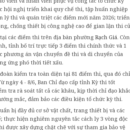
áo viên và nhân viên phục vụ công tác tổ chức kỳ
ác hội nghị triển khai quy chế thi, tập huấn nghiệp
 lý thi và quán triệt các điểm mới năm 2026; triển
ng, chống thiết bị công nghệ cao để gian lận thi cử
 tại các điểm thi trên địa bàn phường
Rạch Giá
. Còn
inh, tỉnh bố trí trực tiếp 3 điểm thi chính thức và 1
c phương án vận chuyển đề thi và di chuyển của
g ứng phó thời tiết xấu.
đoàn kiểm tra toàn diện tại 81 điểm thi, qua đó ch
ừ ngày 4 - 8/6, Ban Chỉ đạo cấp tỉnh Kỳ thi tốt
m tra rà soát tất cả các khâu, kịp thời chỉ đạo khắ
ướng mắc, đảm bảo các điều kiện tổ chức kỳ thi.
huẩn bị đầy đủ cơ sở vật chất, trang thiết bị và các
; thực hiện nghiêm nguyên tắc cách ly 3 vòng độc
thi được xây dựng chặt chẽ với sự tham gia bảo vệ