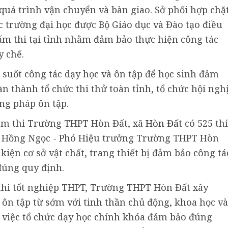
quá trình vận chuyển và bàn giao. Sở phối hợp chặ
ác trường đại học được Bộ Giáo dục và Đào tạo điều
hấm thi tại tỉnh nhằm đảm bảo thực hiện công tác
y chế.
 suốt công tác dạy học và ôn tập để học sinh đảm
oàn thành tổ chức thi thử toàn tỉnh, tổ chức hội ngh
ng pháp ôn tập.
iểm thi Trường THPT Hòn Đất, xã
Hòn Đất
có 525 thí
m Hồng Ngọc - Phó Hiệu trưởng Trường THPT Hòn
kiện cơ sở vật chất, trang thiết bị đảm bảo công tá
đúng quy định.
ỳ thi tốt nghiệp THPT, Trường THPT Hòn Đất xây
 ôn tập từ sớm với tinh thần chủ động, khoa học và
 việc tổ chức dạy học chính khóa đảm bảo đúng