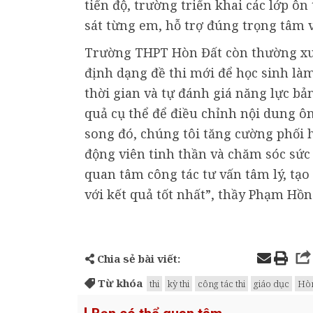
tiến độ, trường triển khai các lớp ô
sát từng em, hỗ trợ đúng trọng tâm 
Trường THPT Hòn Đất còn thường xuyê
định dạng đề thi mới để học sinh làm
thời gian và tự đánh giá năng lực bản
quả cụ thể để điều chỉnh nội dung ôn
song đó, chúng tôi tăng cường phối h
động viên tinh thần và chăm sóc sức
quan tâm công tác tư vấn tâm lý, tạo 
với kết quả tốt nhất”, thầy Phạm Hồn
Chia sẻ bài viết:
Từ khóa
thi
kỳ thi
công tác thi
giáo dục
Hòn