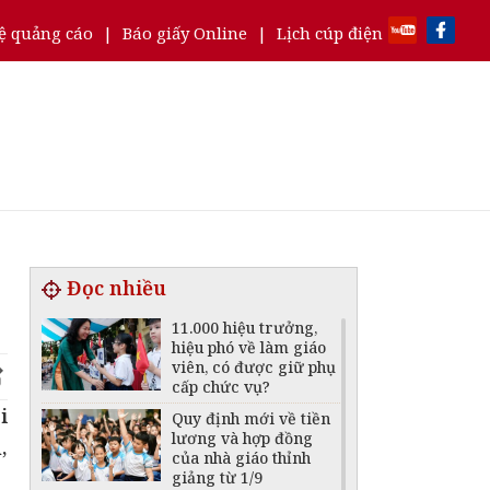
ệ quảng cáo
|
Báo giấy Online
|
Lịch cúp điện
Đọc nhiều
11.000 hiệu trưởng,
hiệu phó về làm giáo
viên, có được giữ phụ
cấp chức vụ?
i
Quy định mới về tiền
lương và hợp đồng
,
của nhà giáo thỉnh
giảng từ 1/9