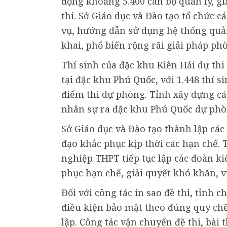
động khoảng 5.400 cán bộ quản lý, gi
thi. Sở Giáo dục và Đào tạo tổ chức c
vụ, hướng dẫn sử dụng hệ thống quản
khai, phổ biến rộng rãi giải pháp phò
Thí sinh của đặc khu Kiên Hải dự thi
tại đặc khu
Phú Quốc
, với 1.448 thí s
điểm thi dự phòng. Tỉnh xây dựng cá
nhân sự ra đặc khu Phú Quốc dự phòn
Sở Giáo dục và Đào tạo thành lập các 
đạo khắc phục kịp thời các hạn chế. T
nghiệp THPT tiếp tục lập các đoàn kiể
phục hạn chế, giải quyết khó khăn, v
Đối với công tác in sao đề thi, tỉnh c
điều kiện bảo mật theo đúng quy chế
lập. Công tác vận chuyển đề thi, bài 