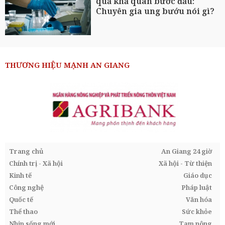
quả khả quan bước đầu:
Chuyên gia ung bướu nói gì?
THƯƠNG HIỆU MẠNH AN GIANG
Trang chủ
An Giang 24 giờ
Chính trị - Xã hội
Xã hội - Từ thiện
Kinh tế
Giáo dục
Công nghệ
Pháp luật
Quốc tế
Văn hóa
Thể thao
Sức khỏe
Nhịp sống mới
Tam nông