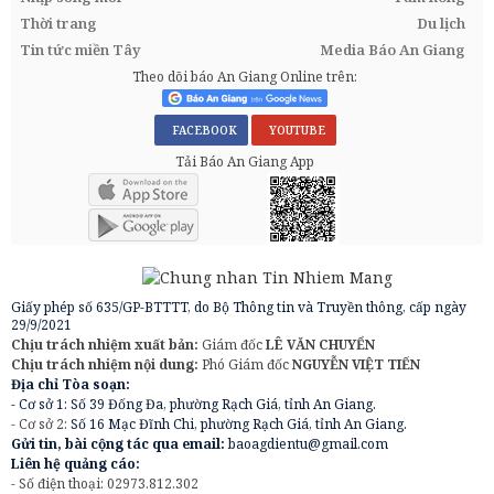
Thời trang
Du lịch
Tin tức miền Tây
Media Báo An Giang
Theo dõi báo An Giang Online trên:
FACEBOOK
YOUTUBE
Tải Báo An Giang App
Giấy phép số 635/GP-BTTTT, do Bộ Thông tin và Truyền thông, cấp ngày
29/9/2021
Chịu trách nhiệm xuất bản:
Giám đốc
LÊ VĂN CHUYỂN
Chịu trách nhiệm nội dung:
Phó Giám đốc
NGUYỄN VIỆT TIẾN
Địa chỉ Tòa soạn:
- Cơ sở 1: Số 39 Đống Đa, phường Rạch Giá, tỉnh An Giang.
- Cơ sở 2:
Số 16 Mạc Đĩnh Chi, phường Rạch Giá, tỉnh An Giang.
Gửi tin, bài cộng tác qua email:
baoagdientu@gmail.com
Liên hệ quảng cáo:
- Số điện thoại: 02973.812.302