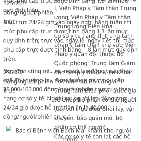
mức phụ cấp trực được tính bằng 1,5 lần mức
325.000
I; Viện Pháp y Tâm thần Trung
quy định trên.
đồng/người/phiên
ương; Viện Pháp y Tâm thần
trực
Nếu trực 24/24 giờ vào ngày nghỉ hằng tuần thì
Trung ương Biên Hòa.
mức phụ cấp trực được tính bằng 1,3 lần mức
Cơ sở y tế hạng II; trung tâm
quy định trên; trực vào ngày lễ, ngày Tết thì mức
pháp y tâm thần khu vực; Viện
phụ cấp trực được tính bằng 1,8 lần mức quy định
Pháp y quân đội thuộc Bộ
trên.
Quốc phòng; Trung tâm Giám
Nghị định cũng nêu rõ, người lao động trực theo
255.000
định pháp y thuộc Viện Khoa
chế độ thường trú được hưởng mức phụ cấp
đồng/người/phiên
học hình sự, Bộ Công an;
35.000-160.000 đồng/người/phiên trực tùy theo
trực
Trung tâm Điều phối Quốc gia
hạng cơ sở y tế. Ngoài ra, người lao động trực
về Ghép bộ phận cơ thể người
24/24 giờ được hỗ trợ tiền ăn là 40.000
(đối với trực điều phối lấy, vận
đồng/người/phiên trực.
chuyển, bảo quản mô, bộ
phận cơ thể người).
Các cơ sở y tế còn lại; các bộ