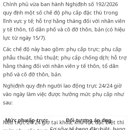
Chính phủ vừa ban hành Nghị định số 192/2026
quy định một số chế độ phụ cấp đặc thù trong
lĩnh vực y tế; hỗ trợ hằng tháng đối với nhân viên
y tế thôn, tổ dân phố và cô đỡ thôn, bản (có hiệu
lực từ ngày 15/7).
Các chế độ này bao gồm: phụ cấp trực; phụ cấp
phẫu thuật, thủ thuật; phụ cấp chống dịch; hỗ trợ
hằng tháng đối với nhân viên y tế thôn, tổ dân
phố và cô đỡ thôn, bản.
Nghị định quy định người lao động trực 24/24 giờ
vào ngày làm việc được hưởng mức phụ cấp như
sau:
Mức phụ cấp trực
Đối tượng áp dụng
Nếu trực 24/24 giờ tại khoa, khu vực đặc biệt thì
Cơ sở y tế hạng đặc biệt, hạng