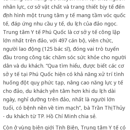
nhân lực, cơ sở vật chất và trang thiết bị y tế đến
định hình một trung tâm y tế mang tầm vóc quốc
tế, đáp ứng nhu cầu y tế, du lịch của đảo ngọc.
Trung tâm Y tế Phú Quốc là cơ sở y tế công lập
lớn nhất trên đảo, với 497 cán bộ, viên chức,
người lao động (125 bác sĩ), đóng vai trò tuyến
đầu trong công tác chăm sóc sức khỏe cho người
dân và du khách. “Qua tìm hiểu, được biết các cơ
sở y tế tại Phú Quốc hiện có khả năng xử trí tình
huống đột quỵ phức tạp, nâng cao năng lực y tế
cho đảo, du khách yên tâm hơn khi du lịch dài
ngày, nghỉ dưỡng trên đảo, nhất là người lớn
tuổi, có bệnh nền về tim mạch”, bà Trần Thị Thủy
- du khách từ TP. Hồ Chí Minh chia sẻ.
Còn ở vùng biên giới Tịnh Biên, Trung tâm Y tế có