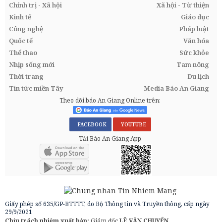
Chính trị - Xã hội
Xã hội - Từ thiện
Kinh tế
Giáo dục
Công nghệ
Pháp luật
Quốc tế
Văn hóa
Thể thao
Sức khỏe
Nhịp sống mới
Tam nông
Thời trang
Du lịch
Tin tức miền Tây
Media Báo An Giang
Theo dõi báo An Giang Online trên:
FACEBOOK
YOUTUBE
Tải Báo An Giang App
Giấy phép số 635/GP-BTTTT, do Bộ Thông tin và Truyền thông, cấp ngày
29/9/2021
Chịu trách nhiệm xuất bản:
Giám đốc
LÊ VĂN CHUYỂN