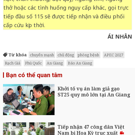
thở hoặc các tình huống nguy cấp khác, gọi trực
tiếp đầu số 115 sẽ được tiếp nhận và điều phối
cấp cứu kịp thời.
ÁI NHÂN
Từ khóa
chuyển mạnh
chủ động
phòng bệnh
APEC 2027
Rạch Giá
Phú Quốc
An Giang
Báo An Giang
Bạn có thể quan tâm
Khởi tố vụ án làm giả gạo
ST25 quy mô lớn tại An Giang
Tiếp nhận 47 công dân Việt
Nam bị Hoa Kỳ trục xuất