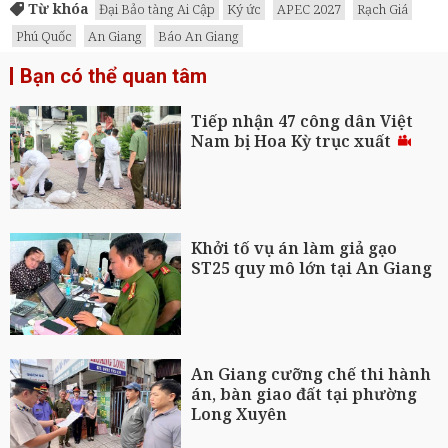
Từ khóa
Đại Bảo tàng Ai Cập
Ký ức
APEC 2027
Rạch Giá
Phú Quốc
An Giang
Báo An Giang
Bạn có thể quan tâm
Tiếp nhận 47 công dân Việt
Nam bị Hoa Kỳ trục xuất
Khởi tố vụ án làm giả gạo
ST25 quy mô lớn tại An Giang
An Giang cưỡng chế thi hành
án, bàn giao đất tại phường
Long Xuyên