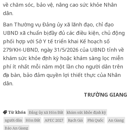
về chăm sóc, bảo vệ, nâng cao sức khỏe Nhân
dân.
Ban Thường vụ Đảng ủy xã lãnh đạo, chỉ đạo
UBND xã chuẩn bị đầy đủ các điều kiện, chủ động
phối hợp với Sở Y tế triển khai Kế hoạch số
279/KH-UBND, ngày 31/5/2026 của UBND tỉnh về
khám sức khỏe định kỳ hoặc khám sàng lọc miễn
phí ít nhất mỗi năm một lần cho người dân trên
địa bàn, bảo đảm quyền lợi thiết thực của Nhân
dân.
TRƯỜNG GIANG
Từ khóa
Đảng ủy xã Hòn Đất
khám sức khỏe định kỳ
người dân
Hòn Đất
APEC 2027
Rạch Giá
Phú Quốc
An Giang
Báo An Giang