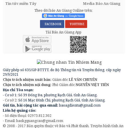
Tin tức miền Tây
Media Báo An Giang
Theo dõi báo An Giang Online trên:
FACEBOOK
YOUTUBE
Tải Báo An Giang App
Giấy phép số 635/GP-BTTTT, do Bộ Thông tin và Truyền thông, cấp ngày
29/9/2021
Chịu trách nhiệm xuất bản:
Giám đốc
LÊ VĂN CHUYỂN
Chịu trách nhiệm nội dung:
Phó Giám đốc
NGUYỄN VIỆT TIẾN
Địa chỉ Tòa soạn:
- Cơ sở 1: Số 39 Đống Đa, phường Rạch Giá, tỉnh An Giang.
- Cơ sở 2:
Số 16 Mạc Đĩnh Chi, phường Rạch Giá, tỉnh An Giang.
Gửi tin, bài cộng tác qua email:
baoagdientu@gmail.com
Liên hệ quảng cáo:
- Số điện thoại: 02973.812.302
- Email:
baokgquangcao@gmail.com
© 2008 - 2017 Bản quyền thuộc về Báo và Phát thanh, Truyền hình tỉnh An