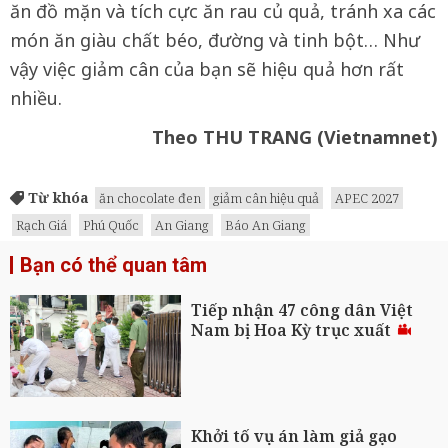
ăn đồ mặn và tích cực ăn rau củ quả, tránh xa các
món ăn giàu chất béo, đường và tinh bột… Như
vậy việc giảm cân của bạn sẽ hiệu quả hơn rất
nhiều.
Theo THU TRANG (Vietnamnet)
Từ khóa
ăn chocolate đen
giảm cân hiệu quả
APEC 2027
Rạch Giá
Phú Quốc
An Giang
Báo An Giang
Bạn có thể quan tâm
Tiếp nhận 47 công dân Việt
Nam bị Hoa Kỳ trục xuất
Khởi tố vụ án làm giả gạo