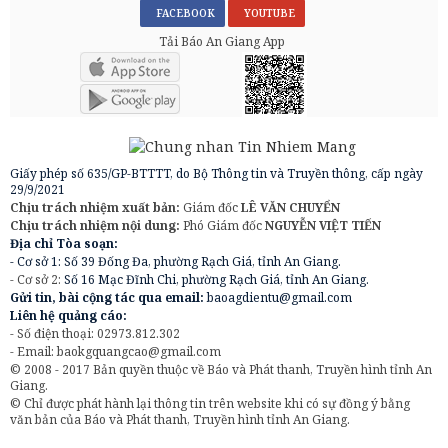
FACEBOOK
YOUTUBE
Tải Báo An Giang App
Giấy phép số 635/GP-BTTTT, do Bộ Thông tin và Truyền thông, cấp ngày
29/9/2021
Chịu trách nhiệm xuất bản:
Giám đốc
LÊ VĂN CHUYỂN
Chịu trách nhiệm nội dung:
Phó Giám đốc
NGUYỄN VIỆT TIẾN
Địa chỉ Tòa soạn:
- Cơ sở 1: Số 39 Đống Đa, phường Rạch Giá, tỉnh An Giang.
- Cơ sở 2:
Số 16 Mạc Đĩnh Chi, phường Rạch Giá, tỉnh An Giang.
Gửi tin, bài cộng tác qua email:
baoagdientu@gmail.com
Liên hệ quảng cáo:
- Số điện thoại: 02973.812.302
- Email:
baokgquangcao@gmail.com
© 2008 - 2017 Bản quyền thuộc về Báo và Phát thanh, Truyền hình tỉnh An
Giang.
© Chỉ được phát hành lại thông tin trên website khi có sự đồng ý bằng
văn bản của Báo và Phát thanh, Truyền hình tỉnh An Giang.