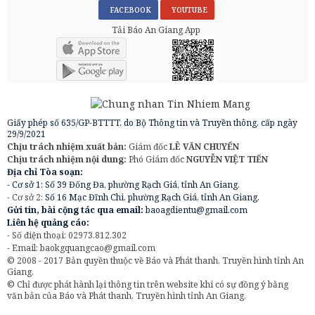
FACEBOOK
YOUTUBE
Tải Báo An Giang App
Giấy phép số 635/GP-BTTTT, do Bộ Thông tin và Truyền thông, cấp ngày
29/9/2021
Chịu trách nhiệm xuất bản:
Giám đốc
LÊ VĂN CHUYỂN
Chịu trách nhiệm nội dung:
Phó Giám đốc
NGUYỄN VIỆT TIẾN
Địa chỉ Tòa soạn:
- Cơ sở 1: Số 39 Đống Đa, phường Rạch Giá, tỉnh An Giang.
- Cơ sở 2:
Số 16 Mạc Đĩnh Chi, phường Rạch Giá, tỉnh An Giang.
Gửi tin, bài cộng tác qua email:
baoagdientu@gmail.com
Liên hệ quảng cáo:
- Số điện thoại: 02973.812.302
- Email:
baokgquangcao@gmail.com
© 2008 - 2017 Bản quyền thuộc về Báo và Phát thanh, Truyền hình tỉnh An
Giang.
© Chỉ được phát hành lại thông tin trên website khi có sự đồng ý bằng
văn bản của Báo và Phát thanh, Truyền hình tỉnh An Giang.