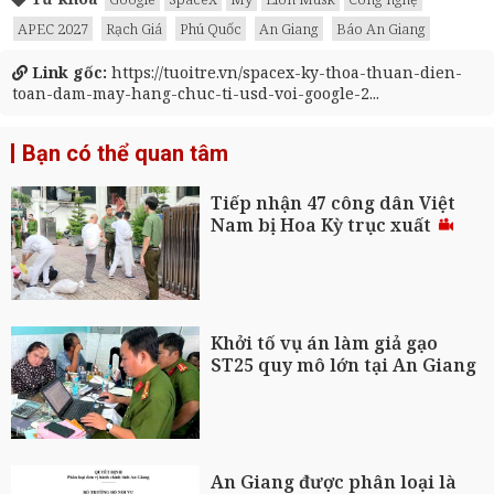
APEC 2027
Rạch Giá
Phú Quốc
An Giang
Báo An Giang
Link gốc:
https://tuoitre.vn/spacex-ky-thoa-thuan-dien-
toan-dam-may-hang-chuc-ti-usd-voi-google-2...
Bạn có thể quan tâm
Tiếp nhận 47 công dân Việt
Nam bị Hoa Kỳ trục xuất
Khởi tố vụ án làm giả gạo
ST25 quy mô lớn tại An Giang
An Giang được phân loại là