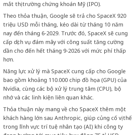
mắt thị trường chứng khoán Mỹ (IPO).
Theo thỏa thuận, Google sẽ trả cho SpaceX 920
triệu USD mỗi tháng, kéo dài từ tháng 10 năm
nay đến tháng 6-2029. Trước đó, SpaceX sẽ cung
cấp dịch vụ đám mây với công suất tăng cường
dần cho đến hết tháng 9-2026 với mức phí thấp
hơn.
Năng lực xử lý mà SpaceX cung cấp cho Google
bao gồm khoảng 110.000 chip đồ họa (GPU) của
Nvidia, cùng các bộ xử lý trung tâm (CPU), bộ
nhớ và các linh kiện liên quan khác.
Thỏa thuận này mang về cho SpaceX thêm một
khách hàng lớn sau Anthropic, giúp củng cố vị thế
trong lĩnh vực trí tuệ nhân tạo (AI) khi công ty