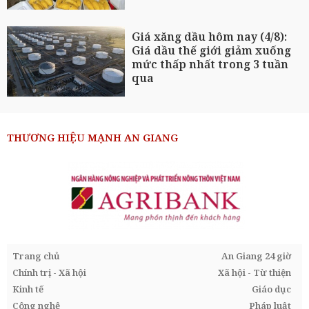
Giá xăng dầu hôm nay (4/8):
Giá dầu thế giới giảm xuống
mức thấp nhất trong 3 tuần
qua
THƯƠNG HIỆU MẠNH AN GIANG
Trang chủ
An Giang 24 giờ
Chính trị - Xã hội
Xã hội - Từ thiện
Kinh tế
Giáo dục
Công nghệ
Pháp luật