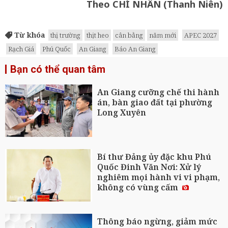
Theo CHÍ NHÂN (Thanh Niên)
Từ khóa
thị trường
thịt heo
cân bằng
năm mới
APEC 2027
Rạch Giá
Phú Quốc
An Giang
Báo An Giang
Bạn có thể quan tâm
An Giang cưỡng chế thi hành
án, bàn giao đất tại phường
Long Xuyên
Bí thư Đảng ủy đặc khu Phú
Quốc Đinh Văn Nơi: Xử lý
nghiêm mọi hành vi vi phạm,
không có vùng cấm
Thông báo ngừng, giảm mức