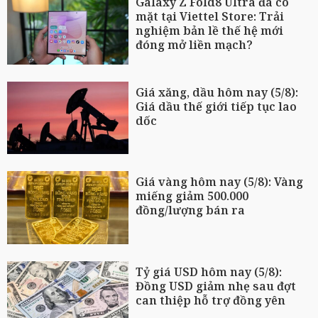
Galaxy Z Fold8 Ultra đã có
mặt tại Viettel Store: Trải
nghiệm bản lề thế hệ mới
đóng mở liền mạch?
Giá xăng, dầu hôm nay (5/8):
Giá dầu thế giới tiếp tục lao
dốc
Giá vàng hôm nay (5/8): Vàng
miếng giảm 500.000
đồng/lượng bán ra
Tỷ giá USD hôm nay (5/8):
Đồng USD giảm nhẹ sau đợt
can thiệp hỗ trợ đồng yên