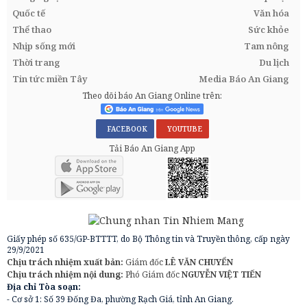
Quốc tế
Văn hóa
Thể thao
Sức khỏe
Nhịp sống mới
Tam nông
Thời trang
Du lịch
Tin tức miền Tây
Media Báo An Giang
Theo dõi báo An Giang Online trên:
FACEBOOK
YOUTUBE
Tải Báo An Giang App
Giấy phép số 635/GP-BTTTT, do Bộ Thông tin và Truyền thông, cấp ngày
29/9/2021
Chịu trách nhiệm xuất bản:
Giám đốc
LÊ VĂN CHUYỂN
Chịu trách nhiệm nội dung:
Phó Giám đốc
NGUYỄN VIỆT TIẾN
Địa chỉ Tòa soạn:
- Cơ sở 1: Số 39 Đống Đa, phường Rạch Giá, tỉnh An Giang.