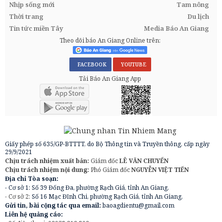
Nhịp sống mới
Tam nông
Thời trang
Du lịch
Tin tức miền Tây
Media Báo An Giang
Theo dõi báo An Giang Online trên:
FACEBOOK
YOUTUBE
Tải Báo An Giang App
Giấy phép số 635/GP-BTTTT, do Bộ Thông tin và Truyền thông, cấp ngày
29/9/2021
Chịu trách nhiệm xuất bản:
Giám đốc
LÊ VĂN CHUYỂN
Chịu trách nhiệm nội dung:
Phó Giám đốc
NGUYỄN VIỆT TIẾN
Địa chỉ Tòa soạn:
- Cơ sở 1: Số 39 Đống Đa, phường Rạch Giá, tỉnh An Giang.
- Cơ sở 2:
Số 16 Mạc Đĩnh Chi, phường Rạch Giá, tỉnh An Giang.
Gửi tin, bài cộng tác qua email:
baoagdientu@gmail.com
Liên hệ quảng cáo: