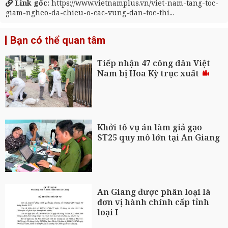
Link gốc:
https://www.vietnamplus.vn/viet-nam-tang-toc-
giam-ngheo-da-chieu-o-cac-vung-dan-toc-thi...
Bạn có thể quan tâm
Tiếp nhận 47 công dân Việt
Nam bị Hoa Kỳ trục xuất
Khởi tố vụ án làm giả gạo
ST25 quy mô lớn tại An Giang
An Giang được phân loại là
đơn vị hành chính cấp tỉnh
loại I