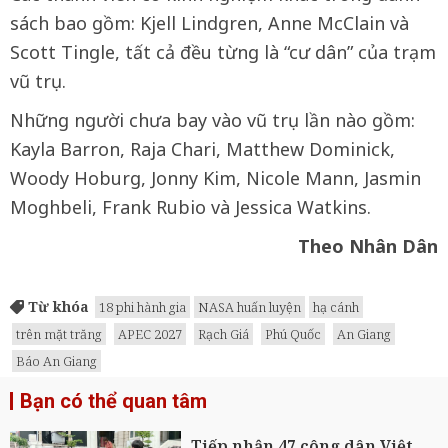
sách bao gồm: Kjell Lindgren, Anne McClain và
Scott Tingle, tất cả đều từng là “cư dân” của trạm
vũ trụ.
Những người chưa bay vào vũ trụ lần nào gồm:
Kayla Barron, Raja Chari, Matthew Dominick,
Woody Hoburg, Jonny Kim, Nicole Mann, Jasmin
Moghbeli, Frank Rubio và Jessica Watkins.
Theo Nhân Dân
Từ khóa
18 phi hành gia
NASA huấn luyện
hạ cánh
trên mặt trăng
APEC 2027
Rạch Giá
Phú Quốc
An Giang
Báo An Giang
Bạn có thể quan tâm
Tiếp nhận 47 công dân Việt