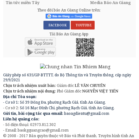
Tin tức miền Tây
Media Báo An Giang
Theo dõi báo An Giang Online trên:
FACEBOOK
YOUTUBE
Tải Báo An Giang App
Giấy phép số 635/GP-BTTTT, do Bộ Thông tin và Truyền thông, cấp ngày
29/9/2021
Chịu trách nhiệm xuất bản:
Giám đốc
LÊ VĂN CHUYỂN
Chịu trách nhiệm nội dung:
Phó Giám đốc
NGUYỄN VIỆT TIẾN
Địa chỉ Tòa soạn:
- Cơ sở 1: Số 39 Đống Đa, phường Rạch Giá, tỉnh An Giang.
- Cơ sở 2:
Số 16 Mạc Đĩnh Chi, phường Rạch Giá, tỉnh An Giang.
Gửi tin, bài cộng tác qua email:
baoagdientu@gmail.com
Liên hệ quảng cáo:
- Số điện thoại: 02973.812.302
- Email:
baokgquangcao@gmail.com
© 2008 - 2017 Bản quyền thuộc về Báo và Phát thanh, Truyền hình tỉnh An