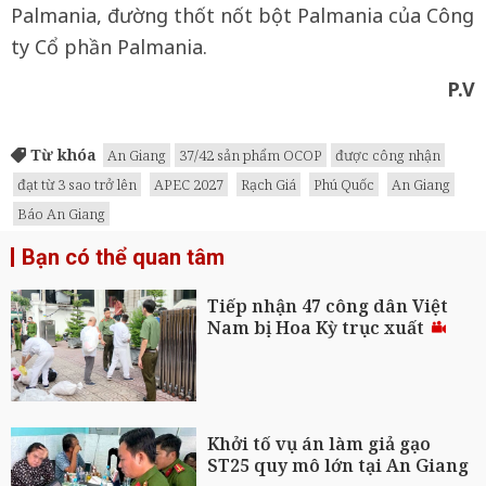
Palmania, đường thốt nốt bột Palmania của Công
ty Cổ phần Palmania.
P.V
Từ khóa
An Giang
37/42 sản phẩm OCOP
được công nhận
đạt từ 3 sao trở lên
APEC 2027
Rạch Giá
Phú Quốc
An Giang
Báo An Giang
Bạn có thể quan tâm
Tiếp nhận 47 công dân Việt
Nam bị Hoa Kỳ trục xuất
Khởi tố vụ án làm giả gạo
ST25 quy mô lớn tại An Giang