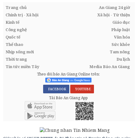
Trang chủ
An Giang 24 giờ
Chính trị - Xã hội
Xã hội - Từ thiện
Kinh tế
Giáo dục
Công nghệ
Pháp luật
Quốc tế
Văn hóa
Thể thao
Sức khỏe
Nhịp sống mới
Tam nông
Thời trang
Du lịch
Tin tức miền Tây
Media Báo An Giang
Theo dõi báo An Giang Online trên:
FACEBOOK
YOUTUBE
Tải Báo An Giang App