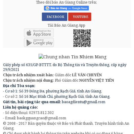
Theo dõi báo An Giang Online trên:
FACEBOOK
YOUTUBE
Tải Báo An Giang App
Giấy phép số 635/GP-BTTTT, do Bộ Thông tin và Truyền thông, cấp ngày
29/9/2021
Chịu trách nhiệm xuất bản:
Giám đốc
LÊ VĂN CHUYỂN
Chịu trách nhiệm nội dung:
Phó Giám đốc
NGUYỄN VIỆT TIẾN
Địa chỉ Tòa soạn:
- Cơ sở 1: Số 39 Đống Đa, phường Rạch Giá, tỉnh An Giang.
- Cơ sở 2:
Số 16 Mạc Đĩnh Chi, phường Rạch Giá, tỉnh An Giang.
Gửi tin, bài cộng tác qua email:
baoagdientu@gmail.com
Liên hệ quảng cáo:
- Số điện thoại: 02973.812.302
- Email:
baokgquangcao@gmail.com
© 2008 - 2017 Bản quyền thuộc về Báo và Phát thanh, Truyền hình tỉnh An
Giang.
© Chỉ được phát hành lại thông tin trên website khi có sự đồng ý bằng