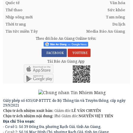
Quốc tế
Văn hóa
Thể thao
Sức khỏe
Nhịp sống mới
Tam nông
Thời trang
Du lịch
Tin tức miền Tây
Media Báo An Giang
Theo dõi báo An Giang Online trên:
FACEBOOK
YOUTUBE
Tải Báo An Giang App
Giấy phép số 635/GP-BTTTT, do Bộ Thông tin và Truyền thông, cấp ngày
29/9/2021
Chịu trách nhiệm xuất bản:
Giám đốc
LÊ VĂN CHUYỂN
Chịu trách nhiệm nội dung:
Phó Giám đốc
NGUYỄN VIỆT TIẾN
Địa chỉ Tòa soạn:
- Cơ sở 1: Số 39 Đống Đa, phường Rạch Giá, tỉnh An Giang.
- Cơ sở 2:
Số 16 Mạc Đĩnh Chi, phường Rạch Giá, tỉnh An Giang.