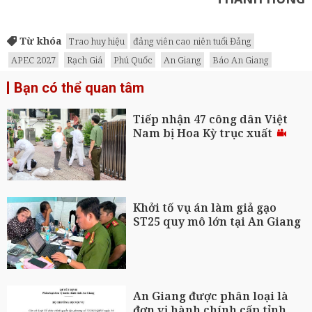
Từ khóa
Trao huy hiệu
đảng viên cao niên tuổi Đảng
APEC 2027
Rạch Giá
Phú Quốc
An Giang
Báo An Giang
Bạn có thể quan tâm
Tiếp nhận 47 công dân Việt
Nam bị Hoa Kỳ trục xuất
Khởi tố vụ án làm giả gạo
ST25 quy mô lớn tại An Giang
An Giang được phân loại là
đơn vị hành chính cấp tỉnh