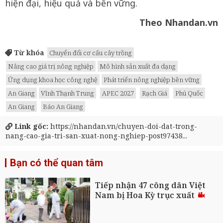
hiện đại, hiệu quả và bền vững.
Theo Nhandan.vn
Từ khóa
Chuyển đổi cơ cấu cây trồng
Nâng cao giá trị nông nghiệp
Mô hình sản xuất đa dạng
Ứng dụng khoa học công nghệ
Phát triển nông nghiệp bền vững
An Giang
Vĩnh Thạnh Trung
APEC 2027
Rạch Giá
Phú Quốc
An Giang
Báo An Giang
Link gốc:
https://nhandan.vn/chuyen-doi-dat-trong-
nang-cao-gia-tri-san-xuat-nong-nghiep-post97438...
Bạn có thể quan tâm
Tiếp nhận 47 công dân Việt
Nam bị Hoa Kỳ trục xuất