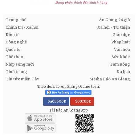
Trang chủ
An Giang 24 giờ
Chính trị - Xã hội
Xã hội - Từ thiện
Kinh tế
Giáo dục
Công nghệ
Pháp luật
Quốc tế
Văn hóa
Thể thao
Sức khỏe
Nhịp sống mới
Tam nông
Thời trang
Du lịch
Tin tức miền Tây
Media Báo An Giang
Theo dõi báo An Giang Online trên:
FACEBOOK
YOUTUBE
Tải Báo An Giang App