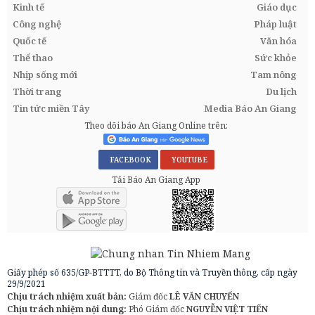
Kinh tế
Giáo dục
Công nghệ
Pháp luật
Quốc tế
Văn hóa
Thể thao
Sức khỏe
Nhịp sống mới
Tam nông
Thời trang
Du lịch
Tin tức miền Tây
Media Báo An Giang
Theo dõi báo An Giang Online trên:
FACEBOOK
YOUTUBE
Tải Báo An Giang App
Giấy phép số 635/GP-BTTTT, do Bộ Thông tin và Truyền thông, cấp ngày
29/9/2021
Chịu trách nhiệm xuất bản:
Giám đốc
LÊ VĂN CHUYỂN
Chịu trách nhiệm nội dung:
Phó Giám đốc
NGUYỄN VIỆT TIẾN