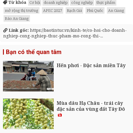
Từ khóa
Cơ hội
doanh nghiệp
công nghiệp
thực phẩm
mở rộng thị trường
APEC 2027
Rạch Giá
Phú Quốc
An Giang
Báo An Giang
Link gốc:
https://baotintuc.vn/kinh-te/co-hoi-cho-doanh-
nghiep-cong-nghiep-thuc-pham-mo-rong-thi-...
Bạn có thể quan tâm
Hến phơi - Đặc sản miền Tây
Mùa dâu Hạ Châu - trái cây
đặc sản của vùng đất Tây Đô