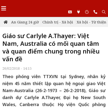
An Giang 24 giờ
Chính trị - Xã hội
Xã hội - Từ thiện
Giáo sư Carlyle A.Thayer: Việt
Nam, Australia có mối quan tâm
và quan điểm chung trong nhiều
vấn đề
26/02/2018 - 14:15
Theo phóng viên TTXVN tại Sydney, nhân kỷ
niệm 45 năm thiết lập quan hệ ngoại giao Việt
Nam-Australia (26-2-1973 – 26-2-2018), Giáo sư
danh dự Carlyle A.Thayer, Đại học New South
Wales, Canberra thuộc Học viện Quốc phòng