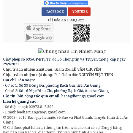
FACEBOOK
YOUTUBE
Tải Báo An Giang App
Giấy phép số 635/GP-BTTTT, do Bộ Thông tin và Truyền thông, cấp ngày
29/9/2021
Chịu trách nhiệm xuất bản:
Giám đốc
LÊ VĂN CHUYỂN
Chịu trách nhiệm nội dung:
Phó Giám đốc
NGUYỄN VIỆT TIẾN
Địa chỉ Tòa soạn:
- Cơ sở 1: Số 39 Đống Đa, phường Rạch Giá, tỉnh An Giang.
- Cơ sở 2:
Số 16 Mạc Đĩnh Chi, phường Rạch Giá, tỉnh An Giang.
Gửi tin, bài cộng tác qua email:
baoagdientu@gmail.com
Liên hệ quảng cáo:
- Số điện thoại: 02973.812.302
- Email:
baokgquangcao@gmail.com
© 2008 - 2017 Bản quyền thuộc về Báo và Phát thanh, Truyền hình tỉnh An
Giang.
© Chỉ được phát hành lại thông tin trên website khi có sự đồng ý bằng
văn bản của Báo và Phát thanh, Truyền hình tỉnh An Giang.