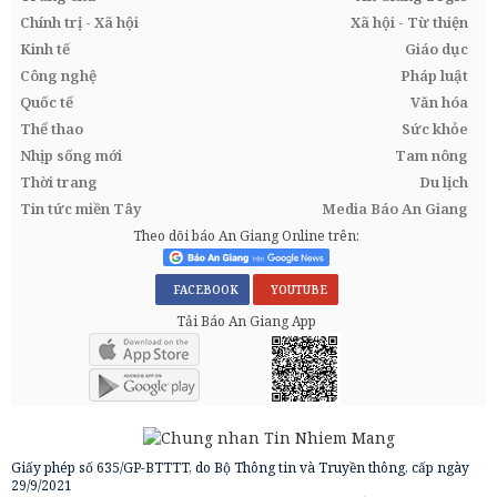
Chính trị - Xã hội
Xã hội - Từ thiện
Kinh tế
Giáo dục
Công nghệ
Pháp luật
Quốc tế
Văn hóa
Thể thao
Sức khỏe
Nhịp sống mới
Tam nông
Thời trang
Du lịch
Tin tức miền Tây
Media Báo An Giang
Theo dõi báo An Giang Online trên:
FACEBOOK
YOUTUBE
Tải Báo An Giang App
Giấy phép số 635/GP-BTTTT, do Bộ Thông tin và Truyền thông, cấp ngày
29/9/2021