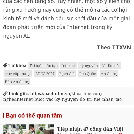
của các nền tảng số. Tuy nhiên, một số ý kiến cho
rằng xu hướng này cũng có thể mở ra các cơ hội
kinh tế mới và đánh dấu sự khởi đầu của một giai
đoạn phát triển mới của Internet trong kỷ
nguyên AI.
Theo TTXVN
Từ khóa
Trí tuệ nhân tạo
Internet
kỷ nguyên
AI dẫn dắt
truy cập mạng
APEC 2027
Rạch Giá
Phú Quốc
An Giang
Báo An Giang
Link gốc:
https://baotintuc.vn/khoa-hoc-cong-
nghe/internet-buoc-vao-ky-nguyen-do-tri-tue-nhan-tao...
Bạn có thể quan tâm
Tiếp nhận 47 công dân Việt