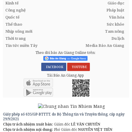
Kinh tế
Giáo dục
Công nghệ
Pháp luật
Quốc tế
Văn hóa
Thể thao
Sức khỏe
Nhịp sống mới
Tam nông
Thời trang
Du lịch
Tin tức miền Tây
Media Báo An Giang
Theo dõi báo An Giang Online trên:
FACEBOOK
YOUTUBE
Tải Báo An Giang App
Giấy phép số 635/GP-BTTTT, do Bộ Thông tin và Truyền thông, cấp ngày
29/9/2021
Chịu trách nhiệm xuất bản:
Giám đốc
LÊ VĂN CHUYỂN
Chịu trách nhiệm nội dung:
Phó Giám đốc
NGUYỄN VIỆT TIẾN