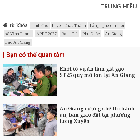
TRUNG HIẾU
Từ khóa
Lãnh đạo
huyện Châu Thành
Lắng nghe dân nói
xã Vĩnh Thành
APEC 2027
Rạch Giá
Phú Quốc
An Giang
Báo An Giang
Bạn có thể quan tâm
Khởi tố vụ án làm giả gạo
ST25 quy mô lớn tại An Giang
An Giang cưỡng chế thi hành
án, bàn giao đất tại phường
Long Xuyên