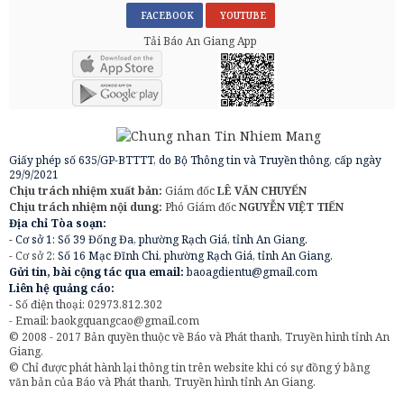
FACEBOOK
YOUTUBE
Tải Báo An Giang App
Giấy phép số 635/GP-BTTTT, do Bộ Thông tin và Truyền thông, cấp ngày
29/9/2021
Chịu trách nhiệm xuất bản:
Giám đốc
LÊ VĂN CHUYỂN
Chịu trách nhiệm nội dung:
Phó Giám đốc
NGUYỄN VIỆT TIẾN
Địa chỉ Tòa soạn:
- Cơ sở 1: Số 39 Đống Đa, phường Rạch Giá, tỉnh An Giang.
- Cơ sở 2:
Số 16 Mạc Đĩnh Chi, phường Rạch Giá, tỉnh An Giang.
Gửi tin, bài cộng tác qua email:
baoagdientu@gmail.com
Liên hệ quảng cáo:
- Số điện thoại: 02973.812.302
- Email:
baokgquangcao@gmail.com
© 2008 - 2017 Bản quyền thuộc về Báo và Phát thanh, Truyền hình tỉnh An
Giang.
© Chỉ được phát hành lại thông tin trên website khi có sự đồng ý bằng
văn bản của Báo và Phát thanh, Truyền hình tỉnh An Giang.