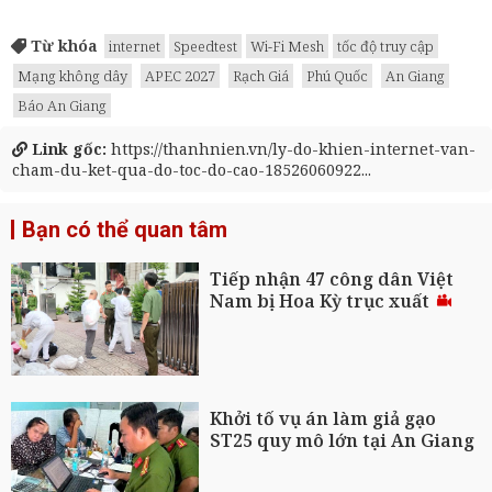
Từ khóa
internet
Speedtest
Wi-Fi Mesh
tốc độ truy cập
Mạng không dây
APEC 2027
Rạch Giá
Phú Quốc
An Giang
Báo An Giang
Link gốc:
https://thanhnien.vn/ly-do-khien-internet-van-
cham-du-ket-qua-do-toc-do-cao-18526060922...
Bạn có thể quan tâm
Tiếp nhận 47 công dân Việt
Nam bị Hoa Kỳ trục xuất
Khởi tố vụ án làm giả gạo
ST25 quy mô lớn tại An Giang