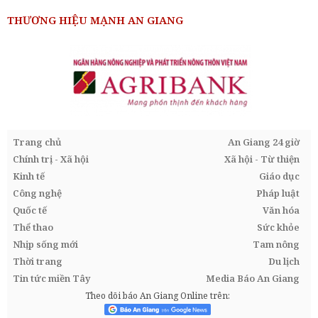
THƯƠNG HIỆU MẠNH AN GIANG
Trang chủ
An Giang 24 giờ
Chính trị - Xã hội
Xã hội - Từ thiện
Kinh tế
Giáo dục
Công nghệ
Pháp luật
Quốc tế
Văn hóa
Thể thao
Sức khỏe
Nhịp sống mới
Tam nông
Thời trang
Du lịch
Tin tức miền Tây
Media Báo An Giang
Theo dõi báo An Giang Online trên: