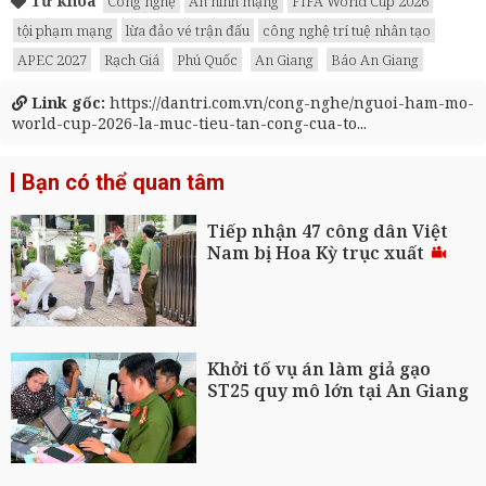
Từ khóa
Công nghệ
An ninh mạng
FIFA World Cup 2026
tội phạm mạng
lừa đảo vé trận đấu
công nghệ trí tuệ nhân tạo
APEC 2027
Rạch Giá
Phú Quốc
An Giang
Báo An Giang
Link gốc:
https://dantri.com.vn/cong-nghe/nguoi-ham-mo-
world-cup-2026-la-muc-tieu-tan-cong-cua-to...
Bạn có thể quan tâm
Tiếp nhận 47 công dân Việt
Nam bị Hoa Kỳ trục xuất
Khởi tố vụ án làm giả gạo
ST25 quy mô lớn tại An Giang