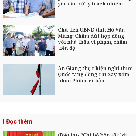
yêu cầu xử lý trách nhiệm
Chủ tịch UBND tỉnh Hồ Văn
Mừng: Chấm dứt hợp đồng
với nhà thầu vi phạm, chậm
tiến độ
An Giang thực hiện nghi thức
Quốc tang đồng chí Xay-xổm-
phon Phôm-vi-hản
Đọc thêm
(Báo in)- “Chi bộ bốn tốt” đi