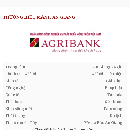
THƯƠNG HIỆU MẠNH AN GIANG
Trang chủ
An Giang 24 giờ
Chính trị - Xã hội
Xã hội - Từ thiện
Kinh tế
Giáo dục
Công nghệ
Pháp luật
Quốc tế
Văn hóa
Thể thao
Sức khỏe
Nhịp sống mới
Tam nông
Thời trang
Du lịch
Tin tức miền Tây
Media Báo An Giang
Theo dõi báo An Giang Online trên: