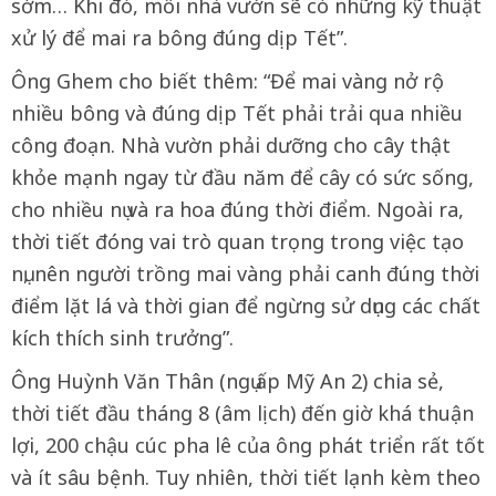
sớm… Khi đó, mỗi nhà vườn sẽ có những kỹ thuật
xử lý để mai ra bông đúng dịp Tết”.
Ông Ghem cho biết thêm: “Để mai vàng nở rộ
nhiều bông và đúng dịp Tết phải trải qua nhiều
công đoạn. Nhà vườn phải dưỡng cho cây thật
khỏe mạnh ngay từ đầu năm để cây có sức sống,
cho nhiều nụ và ra hoa đúng thời điểm. Ngoài ra,
thời tiết đóng vai trò quan trọng trong việc tạo
nụ, nên người trồng mai vàng phải canh đúng thời
điểm lặt lá và thời gian để ngừng sử dụng các chất
kích thích sinh trưởng”.
Ông Huỳnh Văn Thân (ngụ ấp Mỹ An 2) chia sẻ,
thời tiết đầu tháng 8 (âm lịch) đến giờ khá thuận
lợi, 200 chậu cúc pha lê của ông phát triển rất tốt
và ít sâu bệnh. Tuy nhiên, thời tiết lạnh kèm theo