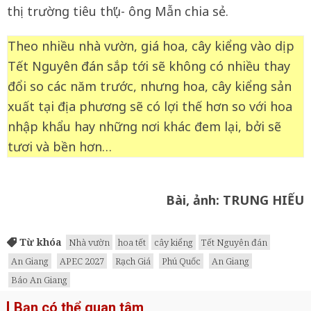
thị trường tiêu thụ” - ông Mẫn chia sẻ.
Theo nhiều nhà vườn, giá hoa, cây kiểng vào dịp
Tết Nguyên đán sắp tới sẽ không có nhiều thay
đổi so các năm trước, nhưng hoa, cây kiểng sản
xuất tại địa phương sẽ có lợi thế hơn so với hoa
nhập khẩu hay những nơi khác đem lại, bởi sẽ
tươi và bền hơn…
Bài, ảnh: TRUNG HIẾU
Từ khóa
Nhà vườn
hoa tết
cây kiểng
Tết Nguyên đán
An Giang
APEC 2027
Rạch Giá
Phú Quốc
An Giang
Báo An Giang
Bạn có thể quan tâm