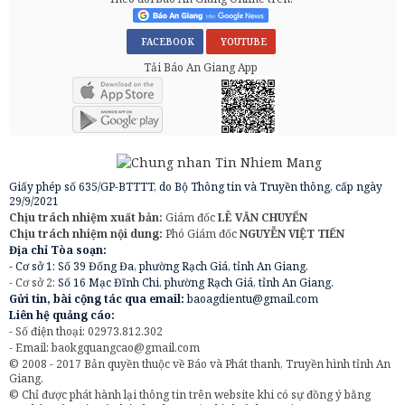
FACEBOOK
YOUTUBE
Tải Báo An Giang App
Giấy phép số 635/GP-BTTTT, do Bộ Thông tin và Truyền thông, cấp ngày
29/9/2021
Chịu trách nhiệm xuất bản:
Giám đốc
LÊ VĂN CHUYỂN
Chịu trách nhiệm nội dung:
Phó Giám đốc
NGUYỄN VIỆT TIẾN
Địa chỉ Tòa soạn:
- Cơ sở 1: Số 39 Đống Đa, phường Rạch Giá, tỉnh An Giang.
- Cơ sở 2:
Số 16 Mạc Đĩnh Chi, phường Rạch Giá, tỉnh An Giang.
Gửi tin, bài cộng tác qua email:
baoagdientu@gmail.com
Liên hệ quảng cáo:
- Số điện thoại: 02973.812.302
- Email:
baokgquangcao@gmail.com
© 2008 - 2017 Bản quyền thuộc về Báo và Phát thanh, Truyền hình tỉnh An
Giang.
© Chỉ được phát hành lại thông tin trên website khi có sự đồng ý bằng