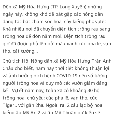
Đến xã Mỹ Hòa Hưng (TP. Long Xuyên) những
ngày này, không khó để bắt gặp các nông dân
đang tất bật chăm sóc hoa, cây kiểng phục vụ Tết.
Khá nhiều nơi đã chuyển diện tích trồng rau sang
trồng hoa để đón năm mới. Diện tích trồng rau
giờ đã được phủ lên bởi màu xanh cúc pha lê, vạn
thọ, cát tường…
Chủ tịch Hội Nông dân xã Mỹ Hòa Hưng Trần Anh
Châu cho biết, năm nay thời tiết không thuận lợi
và ảnh hưởng dịch bệnh COVID-19 nên số lượng
người trồng hoa và quy mô các vườn giảm đáng
kể... Vụ Tết năm nay, toàn xã có khoảng 30 hộ
trồng hoa, chủ yếu: cúc pha lê, vạn thọ, cúc
Tiger… với gần 2ha. Ngoài ra, 2 câu lạc bộ hoa
kiểng ấp Mỹ An 2 và ấp Mỹ Thuận dự kiến sẽ