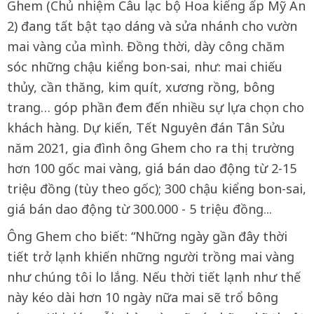
Ghem (Chủ nhiệm Câu lạc bộ Hoa kiểng ấp Mỹ An
2) đang tất bật tạo dáng và sửa nhánh cho vườn
mai vàng của mình. Đồng thời, dày công chăm
sóc những chậu kiểng bon-sai, như: mai chiếu
thủy, cần thăng, kim quít, xương rồng, bông
trang… góp phần đem đến nhiều sự lựa chọn cho
khách hàng. Dự kiến, Tết Nguyên đán Tân Sửu
năm 2021, gia đình ông Ghem cho ra thị trường
hơn 100 gốc mai vàng, giá bán dao động từ 2-15
triệu đồng (tùy theo gốc); 300 chậu kiểng bon-sai,
giá bán dao động từ 300.000 - 5 triệu đồng...
Ông Ghem cho biết: “Những ngày gần đây thời
tiết trở lạnh khiến những người trồng mai vàng
như chúng tôi lo lắng. Nếu thời tiết lạnh như thế
này kéo dài hơn 10 ngày nữa mai sẽ trổ bông