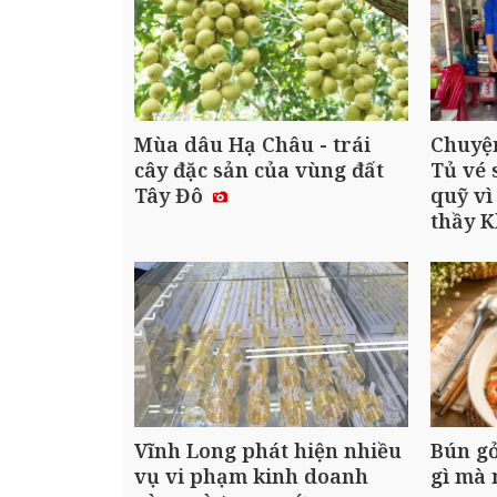
Mùa dâu Hạ Châu - trái
Chuyện
cây đặc sản của vùng đất
Tủ vé 
Tây Đô
quỹ vì
thầy 
Vĩnh Long phát hiện nhiều
Bún gỏ
vụ vi phạm kinh doanh
gì mà 