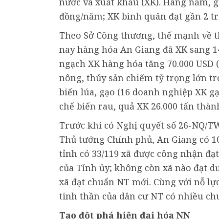
nước và xuất khẩu (XK). Hàng năm, g
đồng/năm; XK bình quân đạt gần 2 t
Theo Sở Công thương, thế mạnh về th
nay hàng hóa An Giang đã XK sang 1
ngạch XK hàng hóa tăng 70.000 USD (
nông, thủy sản chiếm tỷ trọng lớn t
biến lúa, gạo (16 doanh nghiệp XK g
chế biến rau, quả XK 26.000 tấn thà
Trước khi có Nghị quyết số 26-NQ/T
Thủ tướng Chính phủ, An Giang có 108
tỉnh có 33/119 xã được công nhận đạt
của Tỉnh ủy; không còn xã nào đạt dư
xã đạt chuẩn NT mới. Cùng với nỗ lực
tinh thần của dân cư NT có nhiều chu
Tạo đột phá hiện đại hóa NN