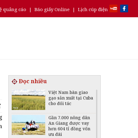
ệ quảng cáo
|
Báo giấy Online
|
Lịch cúp điện
Đọc nhiều
Việt Nam bàn giao
gạo sản xuất tại Cuba
cho đối tác
g
Gần 7.000 nông dân
An Giang được vay
n
hơn 604 tỉ đồng vốn
ưu đãi