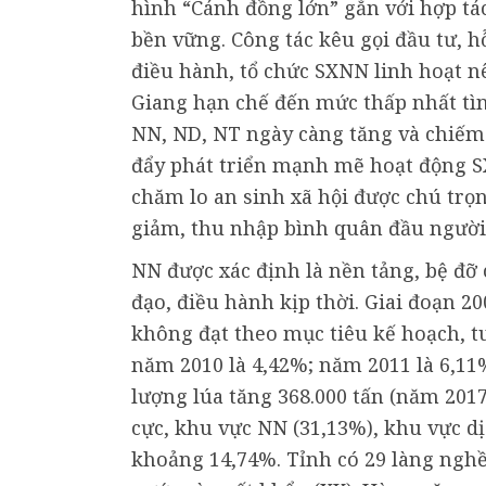
hình “Cánh đồng lớn” gắn với hợp tá
bền vững. Công tác kêu gọi đầu tư, 
điều hành, tổ chức SXNN linh hoạt n
Giang hạn chế đến mức thấp nhất tìn
NN, ND, NT ngày càng tăng và chiếm 
đẩy phát triển mạnh mẽ hoạt động S
chăm lo an sinh xã hội được chú trọn
giảm, thu nhập bình quân đầu người 
NN được xác định là nền tảng, bệ đỡ
đạo, điều hành kịp thời. Giai đoạn 2
không đạt theo mục tiêu kế hoạch, t
năm 2010 là 4,42%; năm 2011 là 6,11%
lượng lúa tăng 368.000 tấn (năm 2017 
cực, khu vực NN (31,13%), khu vực d
khoảng 14,74%. Tỉnh có 29 làng nghề