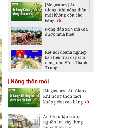
[Megastory] An
Giang: Khi nông thôn
mới không còn cào
bằng
Nông dân xã Vĩnh Gia
được mùa kiệu
Kết nối doanh nghiệp
bao tiêu trái cây cho
nông dân Vĩnh Thạnh
Trung
Hơn 2 tỉ đồng hỗ trợ
Nông thôn mới
nông dân Tri Tôn làm
lúa chất lượng cao,
[Megastory] An Giang:
giảm phát thải
Khi nông thôn mới
Nông dân xã Óc Eo
không còn cào bằng
mở rộng diện tích
đậu nành rau nhờ
hiệu quả liên kết
An Châu tập trung
nguồn lực xây dựng
Nông dân An Giang
nông thôn mới