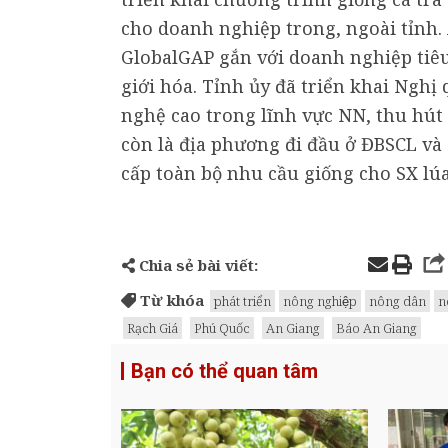
cho doanh nghiệp trong, ngoài tỉnh.
GlobalGAP gắn với doanh nghiệp tiêu
giới hóa. Tỉnh ủy đã triển khai Ngh
nghệ cao trong lĩnh vực NN, thu hút 
còn là địa phương đi đầu ở ĐBSCL và 
cấp toàn bộ nhu cầu giống cho SX lú
Chia sẻ bài viết:
Từ khóa
phát triển
nông nghiệp
nông dân
n
Rạch Giá
Phú Quốc
An Giang
Báo An Giang
Bạn có thể quan tâm