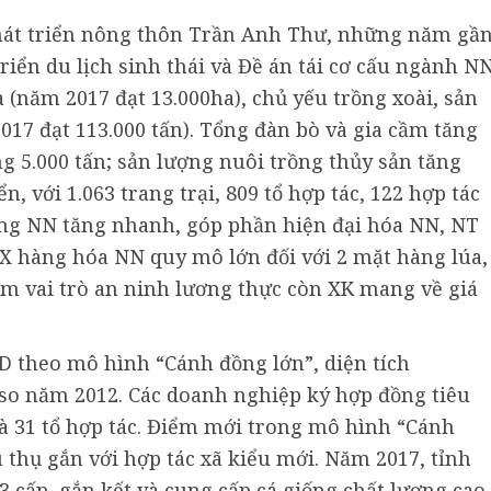
hát triển nông thôn Trần Anh Thư, những năm gầ
triển du lịch sinh thái và Đề án tái cơ cấu ngành N
a (năm 2017 đạt 13.000ha), chủ yếu trồng xoài, sản
17 đạt 113.000 tấn). Tổng đàn bò và gia cầm tăng
g 5.000 tấn; sản lượng nuôi trồng thủy sản tăng
ển, với 1.063 trang trại, 809 tổ hợp tác, 122 hợp tác
ong NN tăng nhanh, góp phần hiện đại hóa NN, NT
SX hàng hóa NN quy mô lớn đối với 2 mặt hàng lúa,
ệm vai trò an ninh lương thực còn XK mang về giá
ND theo mô hình “Cánh đồng lớn”, diện tích
) so năm 2012. Các doanh nghiệp ký hợp đồng tiêu
và 31 tổ hợp tác. Điểm mới trong mô hình “Cánh
u thụ gắn với hợp tác xã kiểu mới. Năm 2017, tỉnh
 3 cấp, gắn kết và cung cấp cá giống chất lượng cao