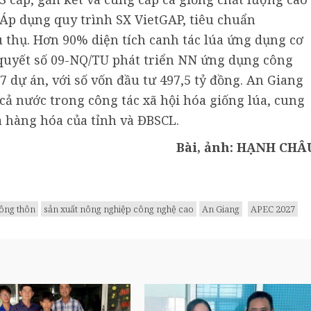
 Áp dụng quy trình SX VietGAP, tiêu chuẩn
 thụ. Hơn 90% diện tích canh tác lúa ứng dụng cơ
ị quyết số 09-NQ/TU phát triển NN ứng dụng công
7 dự án, với số vốn đầu tư 497,5 tỷ đồng. An Giang
cả nước trong công tác xã hội hóa giống lúa, cung
a hàng hóa của tỉnh và ĐBSCL.
Bài, ảnh: HẠNH CHÂ
ông thôn
sản xuất nông nghiệp công nghệ cao
An Giang
APEC 2027