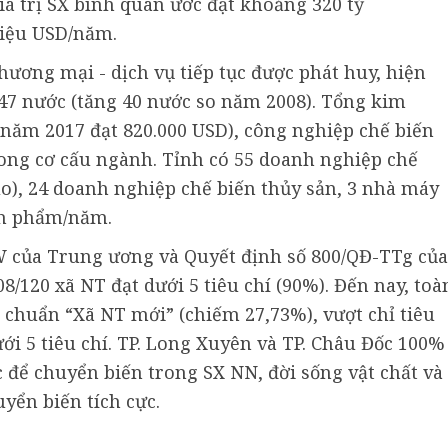
iá trị SX bình quân ước đạt khoảng 320 tỷ
riệu USD/năm.
ương mại - dịch vụ tiếp tục được phát huy, hiện
47 nước (tăng 40 nước so năm 2008). Tổng kim
năm 2017 đạt 820.000 USD), công nghiệp chế biến
rong cơ cấu ngành. Tỉnh có 55 doanh nghiệp chế
ạo), 24 doanh nghiệp chế biến thủy sản, 3 nhà máy
nh phẩm/năm.
W của Trung ương và Quyết định số 800/QĐ-TTg của
/120 xã NT đạt dưới 5 tiêu chí (90%). Đến nay, toà
 chuẩn “Xã NT mới” (chiếm 27,73%), vượt chỉ tiêu
ới 5 tiêu chí. TP. Long Xuyên và TP. Châu Đốc 100%
 để chuyển biến trong SX NN, đời sống vật chất và
yển biến tích cực.