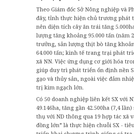
Theo Giám đốc Sở Nông nghiệp và P
đây, tỉnh thực hiện chủ trương phát 
nên diện tích cây ăn trái tăng 5.000h
lượng tăng khoảng 95.000 tấn (năm 20
trưởng, sản lượng thịt bò tăng khoản
64.000 tấn; kinh tế trang trại phát tri
xã NN. Việc ứng dụng cơ giới hóa tr
giúp duy trì phát triển ổn định nền 
gạo và thủy sản, ngoài việc đảm nhi
trị kim ngạch lớn.
Có 50 doanh nghiệp liên kết SX với 
49.146ha, tăng gần 42.500ha (7,4 lần
thụ với ND thông qua 19 hợp tác xã 
đồng lớn” là thực hiện chuỗi SX - tiê
triển khai chương trình giống cá tra