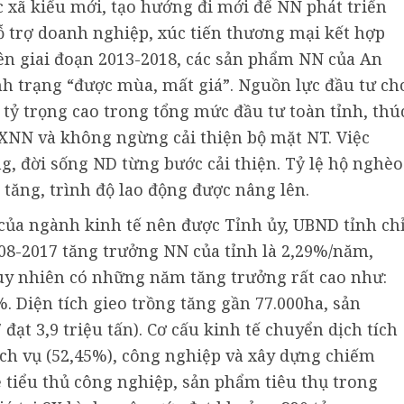
c xã kiểu mới, tạo hướng đi mới để NN phát triển
hỗ trợ doanh nghiệp, xúc tiến thương mại kết hợp
ên giai đoạn 2013-2018, các sản phẩm NN của An
h trạng “được mùa, mất giá”. Nguồn lực đầu tư ch
tỷ trọng cao trong tổng mức đầu tư toàn tỉnh, thú
XNN và không ngừng cải thiện bộ mặt NT. Việc
g, đời sống ND từng bước cải thiện. Tỷ lệ hộ nghèo
tăng, trình độ lao động được nâng lên.
 của ngành kinh tế nên được Tỉnh ủy, UBND tỉnh ch
008-2017 tăng trưởng NN của tỉnh là 2,29%/năm,
uy nhiên có những năm tăng trưởng rất cao như:
. Diện tích gieo trồng tăng gần 77.000ha, sản
đạt 3,9 triệu tấn). Cơ cấu kinh tế chuyển dịch tích
ịch vụ (52,45%), công nghiệp và xây dựng chiếm
 tiểu thủ công nghiệp, sản phẩm tiêu thụ trong