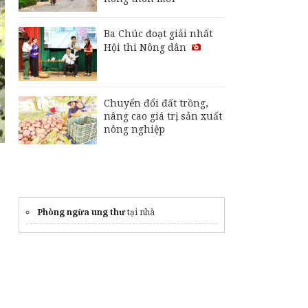
tăng lợi nhuận nhờ
canh tác lúa "thuận
thiên"
Ba Chúc đoạt giải nhất
Xã Định Mỹ liên kết
Hội thi Nông dân
sản xuất 1.500 ha đậu
nành rau
Chuyển đổi đất trồng,
nâng cao giá trị sản xuất
nông nghiệp
Phòng ngừa ung thư
tại nhà