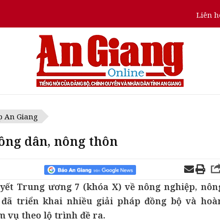
Liên h
p An Giang
nông dân, nông thôn
yết Trung ương 7 (khóa X) về nông nghiệp, nôn
 đã triển khai nhiều giải pháp đồng bộ và hoà
m vụ theo lộ trình đề ra.