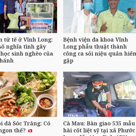
 tử tế ở Vĩnh Long:
Bệnh viện đa khoa Vĩnh
số nghĩa tình gây
Long phẫu thuật thành
 học sinh nghèo của
công ca sỏi niệu quản hiế
Khánh
gặp
i dà Sóc Trăng: Có
Cà Mau: Bàn giao 535 mẫu
ngon thế?
hài cốt liệt sỹ tại xã Phước