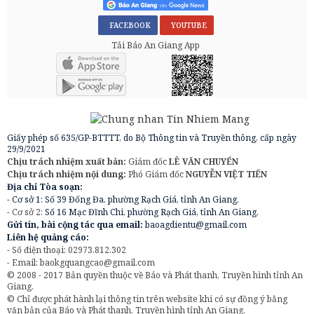
FACEBOOK
YOUTUBE
Tải Báo An Giang App
Giấy phép số 635/GP-BTTTT, do Bộ Thông tin và Truyền thông, cấp ngày
29/9/2021
Chịu trách nhiệm xuất bản:
Giám đốc
LÊ VĂN CHUYỂN
Chịu trách nhiệm nội dung:
Phó Giám đốc
NGUYỄN VIỆT TIẾN
Địa chỉ Tòa soạn:
- Cơ sở 1: Số 39 Đống Đa, phường Rạch Giá, tỉnh An Giang.
- Cơ sở 2:
Số 16 Mạc Đĩnh Chi, phường Rạch Giá, tỉnh An Giang.
Gửi tin, bài cộng tác qua email:
baoagdientu@gmail.com
Liên hệ quảng cáo:
- Số điện thoại: 02973.812.302
- Email:
baokgquangcao@gmail.com
© 2008 - 2017 Bản quyền thuộc về Báo và Phát thanh, Truyền hình tỉnh An
Giang.
© Chỉ được phát hành lại thông tin trên website khi có sự đồng ý bằng
văn bản của Báo và Phát thanh, Truyền hình tỉnh An Giang.