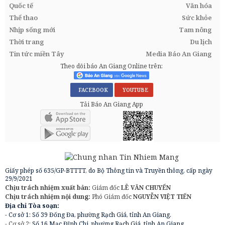
Quốc tế
Văn hóa
Thể thao
Sức khỏe
Nhịp sống mới
Tam nông
Thời trang
Du lịch
Tin tức miền Tây
Media Báo An Giang
Theo dõi báo An Giang Online trên:
FACEBOOK
YOUTUBE
Tải Báo An Giang App
Giấy phép số 635/GP-BTTTT, do Bộ Thông tin và Truyền thông, cấp ngày
29/9/2021
Chịu trách nhiệm xuất bản:
Giám đốc
LÊ VĂN CHUYỂN
Chịu trách nhiệm nội dung:
Phó Giám đốc
NGUYỄN VIỆT TIẾN
Địa chỉ Tòa soạn:
- Cơ sở 1: Số 39 Đống Đa, phường Rạch Giá, tỉnh An Giang.
- Cơ sở 2:
Số 16 Mạc Đĩnh Chi, phường Rạch Giá, tỉnh An Giang.