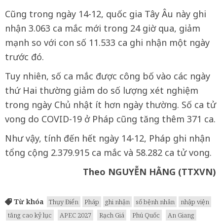
Cũng trong ngày 14-12, quốc gia Tây Âu này ghi
nhận 3.063 ca mắc mới trong 24 giờ qua, giảm
mạnh so với con số 11.533 ca ghi nhận một ngày
trước đó.
Tuy nhiên, số ca mắc được công bố vào các ngày
thứ Hai thường giảm do số lượng xét nghiệm
trong ngày Chủ nhật ít hơn ngày thường. Số ca tử
vong do COVID-19 ở Pháp cũng tăng thêm 371 ca.
Như vậy, tính đến hết ngày 14-12, Pháp ghi nhận
tổng cộng 2.379.915 ca mắc và 58.282 ca tử vong.
Theo NGUYỄN HẰNG (TTXVN)
Từ khóa
Thụy Điển
Pháp
ghi nhận
số bệnh nhân
nhập viện
tăng cao kỷ lục
APEC 2027
Rạch Giá
Phú Quốc
An Giang