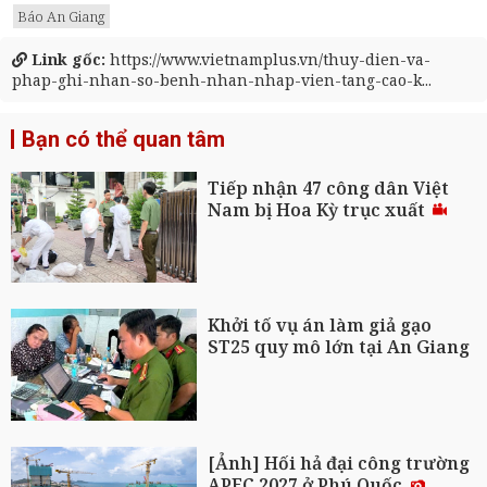
Báo An Giang
Link gốc:
https://www.vietnamplus.vn/thuy-dien-va-
phap-ghi-nhan-so-benh-nhan-nhap-vien-tang-cao-k...
Bạn có thể quan tâm
Tiếp nhận 47 công dân Việt
Nam bị Hoa Kỳ trục xuất
Khởi tố vụ án làm giả gạo
ST25 quy mô lớn tại An Giang
[Ảnh] Hối hả đại công trường
APEC 2027 ở Phú Quốc