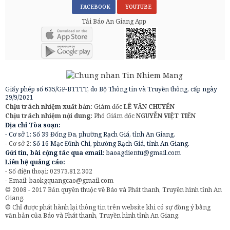
FACEBOOK
YOUTUBE
Tải Báo An Giang App
Giấy phép số 635/GP-BTTTT, do Bộ Thông tin và Truyền thông, cấp ngày
29/9/2021
Chịu trách nhiệm xuất bản:
Giám đốc
LÊ VĂN CHUYỂN
Chịu trách nhiệm nội dung:
Phó Giám đốc
NGUYỄN VIỆT TIẾN
Địa chỉ Tòa soạn:
- Cơ sở 1: Số 39 Đống Đa, phường Rạch Giá, tỉnh An Giang.
- Cơ sở 2:
Số 16 Mạc Đĩnh Chi, phường Rạch Giá, tỉnh An Giang.
Gửi tin, bài cộng tác qua email:
baoagdientu@gmail.com
Liên hệ quảng cáo:
- Số điện thoại: 02973.812.302
- Email:
baokgquangcao@gmail.com
© 2008 - 2017 Bản quyền thuộc về Báo và Phát thanh, Truyền hình tỉnh An
Giang.
© Chỉ được phát hành lại thông tin trên website khi có sự đồng ý bằng
văn bản của Báo và Phát thanh, Truyền hình tỉnh An Giang.