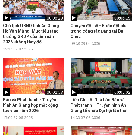
00:06:20
00:06:19
Chủ tịch UBND tỉnh An Giang
Chuyển đổi số - Bước đột phá
Hồ Văn Mừng: Mục tiêu tăng
trong công tác Đảng tại Ba
trưởng GRDP của tỉnh năm
Chúc
2026 không thay đổi
09:28 29-06-2026
15:32 07-07-2026
00:02:58
00:02:02
Báo và Phát thanh - Truyền
Liên Chi hội Nhà báo Báo và
hình An Giang họp mặt cộng
Phát thanh – Truyền hình An
tác viên năm 2026
Giang tổ chức Đại hội lần thứ I
17:09 27-06-2026
14:23 27-06-2026