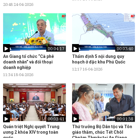
20:48 24-04-2026
00:04:17
00:03:40
An Giang tổ chức “Cà phê
Thẩm định 5 nội dung quy
doanh nhân” và đối thoại
hoạch ở đặc khu Phú Quốc
doanh nghiệp
12:17 16-04-2026
11:34 18-04-2026
00:03:41
00:01:38
Quán triệt Nghị quyết Trung
Thứ trưởng Bộ Dân tộc và Tôn
ương 2 khóa XIV trong toàn
giáo thăm, chúc Tết Chôl
quốc
Chnăm Thmây tại An Giang