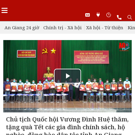
An Giang 24 giờ
Chính trị - Xã hội
Xã hội - Từ thiện
Kin
Play
Video
Chủ tịch Quốc hội Vương Đình Huệ thăm,
tặng quà Tết các gia đình chính sách, hộ
nghèo, đồng bào dân tộc tỉnh An Giang