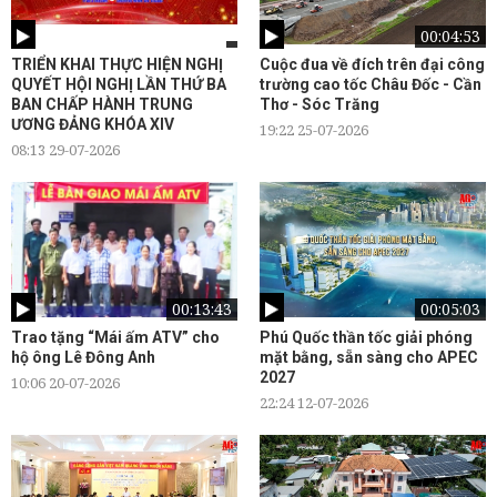
00:04:53
TRIỂN KHAI THỰC HIỆN NGHỊ
Cuộc đua về đích trên đại công
QUYẾT HỘI NGHỊ LẦN THỨ BA
trường cao tốc Châu Đốc - Cần
BAN CHẤP HÀNH TRUNG
Thơ - Sóc Trăng
ƯƠNG ĐẢNG KHÓA XIV
19:22 25-07-2026
08:13 29-07-2026
00:13:43
00:05:03
Trao tặng “Mái ấm ATV” cho
Phú Quốc thần tốc giải phóng
hộ ông Lê Đông Anh
mặt bằng, sẵn sàng cho APEC
2027
10:06 20-07-2026
22:24 12-07-2026