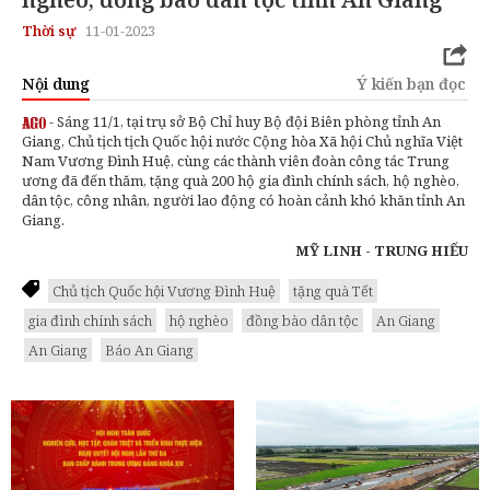
Thời sự
11-01-2023
Nội dung
Ý kiến bạn đọc
- Sáng 11/1, tại trụ sở Bộ Chỉ huy Bộ đội Biên phòng tỉnh An
Giang, Chủ tịch tịch Quốc hội nước Cộng hòa Xã hội Chủ nghĩa Việt
Nam Vương Đình Huệ, cùng các thành viên đoàn công tác Trung
ương đã đến thăm, tặng quà 200 hộ gia đình chính sách, hộ nghèo,
dân tộc, công nhân, người lao động có hoàn cảnh khó khăn tỉnh An
Giang.
MỸ LINH - TRUNG HIẾU
Chủ tịch Quốc hội Vương Đình Huệ
tặng quà Tết
gia đình chính sách
hộ nghèo
đồng bào dân tộc
An Giang
An Giang
Báo An Giang