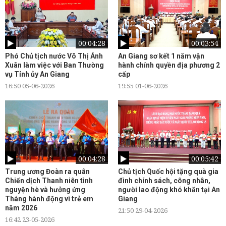
00:04:28
00:03:54
Phó Chủ tịch nước Võ Thị Ánh
An Giang sơ kết 1 năm vận
Xuân làm việc với Ban Thường
hành chính quyền địa phương 2
vụ Tỉnh ủy An Giang
cấp
16:50 05-06-2026
19:55 01-06-2026
00:04:28
00:05:42
Trung ương Đoàn ra quân
Chủ tịch Quốc hội tặng quà gia
Chiến dịch Thanh niên tình
đình chính sách, công nhân,
nguyện hè và hưởng ứng
người lao động khó khăn tại An
Tháng hành động vì trẻ em
Giang
năm 2026
21:50 29-04-2026
16:42 23-05-2026