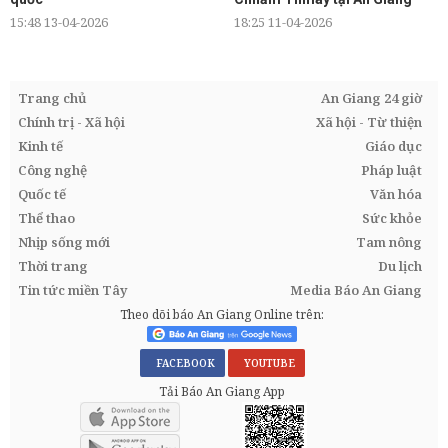
15:48 13-04-2026
18:25 11-04-2026
Trang chủ
An Giang 24 giờ
Chính trị - Xã hội
Xã hội - Từ thiện
Kinh tế
Giáo dục
Công nghệ
Pháp luật
Quốc tế
Văn hóa
Thể thao
Sức khỏe
Nhịp sống mới
Tam nông
Thời trang
Du lịch
Tin tức miền Tây
Media Báo An Giang
Theo dõi báo An Giang Online trên:
FACEBOOK
YOUTUBE
Tải Báo An Giang App