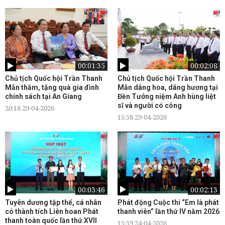
00:01:35
00:02:08
Chủ tịch Quốc hội Trần Thanh
Chủ tịch Quốc hội Trần Thanh
Mẫn thăm, tặng quà gia đình
Mẫn dâng hoa, dâng hương tại
chính sách tại An Giang
Đền Tưởng niệm Anh hùng liệt
sĩ và người có công
20:18 29-04-2026
15:58 29-04-2026
00:03:46
00:02:13
Tuyên dương tập thể, cá nhân
Phát động Cuộc thi “Em là phát
có thành tích Liên hoan Phát
thanh viên” lần thứ IV năm 2026
thanh toàn quốc lần thứ XVII
15:59 24-04-2026