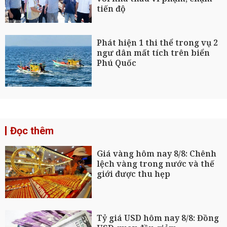
tiến độ
Phát hiện 1 thi thể trong vụ 2
ngư dân mất tích trên biển
Phú Quốc
Đọc thêm
Giá vàng hôm nay 8/8: Chênh
lệch vàng trong nước và thế
giới được thu hẹp
Tỷ giá USD hôm nay 8/8: Đồng