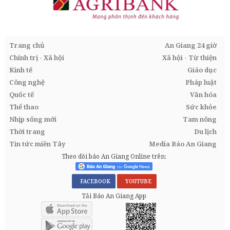
Trang chủ
An Giang 24 giờ
Chính trị - Xã hội
Xã hội - Từ thiện
Kinh tế
Giáo dục
Công nghệ
Pháp luật
Quốc tế
Văn hóa
Thể thao
Sức khỏe
Nhịp sống mới
Tam nông
Thời trang
Du lịch
Tin tức miền Tây
Media Báo An Giang
Theo dõi báo An Giang Online trên:
FACEBOOK
YOUTUBE
Tải Báo An Giang App