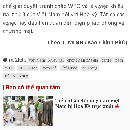
chế giải quyết tranh chấp WTO và là vụ việc khiếu
nại thứ 3 của Việt Nam đối với Hoa Kỳ. Tất cả các
vụ việc này đều liên quan đến biện pháp phòng vệ
thương mại.
Theo T. MINH (Báo Chính Phủ)
Từ khóa
Việt Nam
khiếu nại
chống bán phá giá
cá tra
basa
WTO
APEC 2027
Rạch Giá
Phú Quốc
An Giang
Báo An Giang
Bạn có thể quan tâm
Tiếp nhận 47 công dân Việt
Nam bị Hoa Kỳ trục xuất