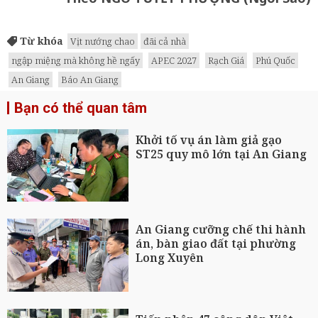
Từ khóa
Vịt nướng chao
đãi cả nhà
ngập miệng mà không hề ngấy
APEC 2027
Rạch Giá
Phú Quốc
An Giang
Báo An Giang
Bạn có thể quan tâm
Khởi tố vụ án làm giả gạo
ST25 quy mô lớn tại An Giang
An Giang cưỡng chế thi hành
án, bàn giao đất tại phường
Long Xuyên