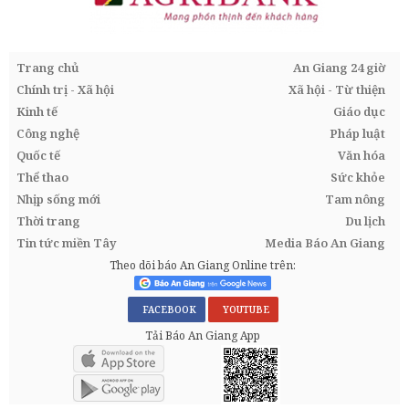
Trang chủ
An Giang 24 giờ
Chính trị - Xã hội
Xã hội - Từ thiện
Kinh tế
Giáo dục
Công nghệ
Pháp luật
Quốc tế
Văn hóa
Thể thao
Sức khỏe
Nhịp sống mới
Tam nông
Thời trang
Du lịch
Tin tức miền Tây
Media Báo An Giang
Theo dõi báo An Giang Online trên:
FACEBOOK
YOUTUBE
Tải Báo An Giang App