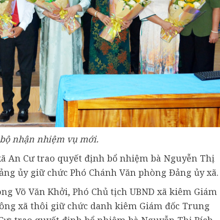
 bộ nhận nhiệm vụ mới.
xã An Cư trao quyết định bổ nhiệm bà Nguyễn Thị
ảng ủy giữ chức Phó Chánh Văn phòng Đảng ủy xã.
ông Võ Văn Khởi, Phó Chủ tịch UBND xã kiêm Giám
ông xã thôi giữ chức danh kiêm Giám đốc Trung
Cư; trao quyết định bổ nhiệm bà Nguyễn Thị Bích