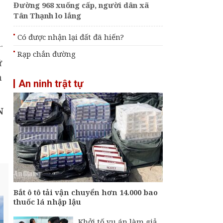
Đường 968 xuống cấp, người dân xã
Tân Thạnh lo lắng
Có được nhận lại đất đã hiến?
.
Rạp chắn đường
ữ
n
An ninh trật tự
N
Bắt ô tô tải vận chuyển hơn 14.000 bao
thuốc lá nhập lậu
Khởi tố vụ án làm giả