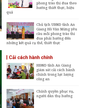
Giang
phong trào thi đua theo
hướng thiết thực, hiệu
Khai mạc Ngày hội
quả
Bánh dân gian Nam
Bộ - An Giang
Chủ tịch UBND tỉnh An
Đội K92 quy tập thêm
Giang Hồ Văn Mừng yêu
8 hài cốt liệt sĩ tại An
cầu mỗi phong trào thi
Giang
đua phải hướng đến
những kết quả cụ thể, thiết thực
Thường trực UBND
tỉnh An Giang yêu cầu
Cải cách hành chính
sớm đưa cảng biển
An Thới hoạt động trở
HĐND tỉnh An Giang
lại
giám sát cải cách hành
chính trong lực lượng
công an
Chính quyền phục vụ,
người dân thụ hưởng