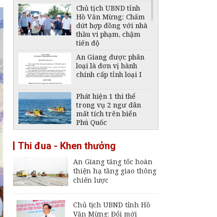
Chủ tịch UBND tỉnh
Hồ Văn Mừng: Chấm
dứt hợp đồng với nhà
thầu vi phạm, chậm
tiến độ
An Giang được phân
loại là đơn vị hành
chính cấp tỉnh loại I
Phát hiện 1 thi thể
trong vụ 2 ngư dân
mất tích trên biển
Phú Quốc
Thông báo ngừng,
Thi đua - Khen thưởng
giảm mức cung cấp
điện trên địa bàn tỉnh
An Giang tăng tốc hoàn
An Giang ngày 6 -
thiện hạ tầng giao thông
7/8/2026
chiến lược
Đại tá Nguyễn Việt
Thắng nhận nhiệm vụ
Chính ủy Bộ Chỉ huy
Chủ tịch UBND tỉnh Hồ
Quân sự tỉnh An
Văn Mừng: Đổi mới