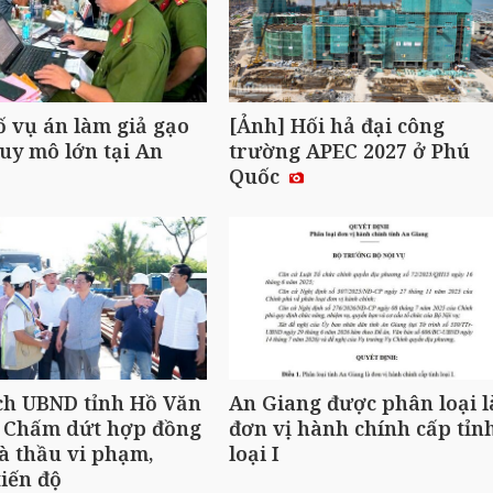
ố vụ án làm giả gạo
[Ảnh] Hối hả đại công
uy mô lớn tại An
trường APEC 2027 ở Phú
Quốc
ch UBND tỉnh Hồ Văn
An Giang được phân loại l
 Chấm dứt hợp đồng
đơn vị hành chính cấp tỉn
à thầu vi phạm,
loại I
iến độ