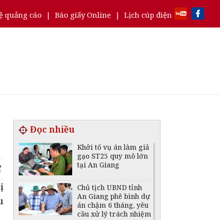
ệ quảng cáo
|
Báo giấy Online
|
Lịch cúp điện
Đọc nhiều
Khởi tố vụ án làm giả
gạo ST25 quy mô lớn
tại An Giang
ị
Chủ tịch UBND tỉnh
An Giang phê bình dự
u
án chậm 6 tháng, yêu
cầu xử lý trách nhiệm