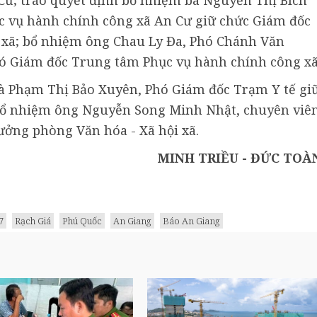
 vụ hành chính công xã An Cư giữ chức Giám đốc
xã; bổ nhiệm ông Chau Ly Đa, Phó Chánh Văn
ó Giám đốc Trung tâm Phục vụ hành chính công xã
à Phạm Thị Bảo Xuyên, Phó Giám đốc Trạm Y tế gi
bổ nhiệm ông Nguyễn Song Minh Nhật, chuyên viê
ởng phòng Văn hóa - Xã hội xã.
MINH TRIỀU - ĐỨC TOÀ
7
Rạch Giá
Phú Quốc
An Giang
Báo An Giang