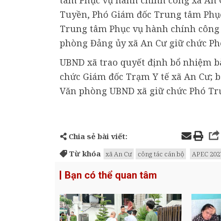
Tuyền, Phó Giám đốc Trung tâm Phục
Trung tâm Phục vụ hành chính công 
phòng Đảng ủy xã An Cư giữ chức Ph
UBND xã trao quyết định bổ nhiệm b
chức Giám đốc Trạm Y tế xã An Cư; 
Văn phòng UBND xã giữ chức Phó Trư
Chia sẻ bài viết:
Từ khóa
xã An Cư
công tác cán bộ
APEC 202
Bạn có thể quan tâm