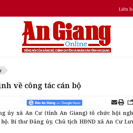
Liên h
ự
nh về công tác cán bộ
g ủy xã An Cư (tỉnh An Giang) tổ chức hội ngh
n bộ. Bí thư Đảng ủy, Chủ tịch HĐND xã An Cư Lư