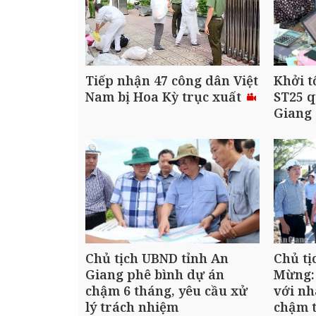
Tiếp nhận 47 công dân Việt
Khởi t
Nam bị Hoa Kỳ trục xuất
ST25 q
Giang
Chủ tịch UBND tỉnh An
Chủ tị
Giang phê bình dự án
Mừng:
chậm 6 tháng, yêu cầu xử
với nh
lý trách nhiệm
chậm t