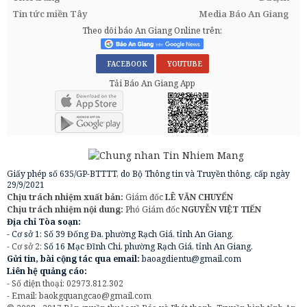
Tin tức miền Tây
Media Báo An Giang
Theo dõi báo An Giang Online trên:
FACEBOOK
YOUTUBE
Tải Báo An Giang App
Giấy phép số 635/GP-BTTTT, do Bộ Thông tin và Truyền thông, cấp ngày
29/9/2021
Chịu trách nhiệm xuất bản:
Giám đốc
LÊ VĂN CHUYỂN
Chịu trách nhiệm nội dung:
Phó Giám đốc
NGUYỄN VIỆT TIẾN
Địa chỉ Tòa soạn:
- Cơ sở 1: Số 39 Đống Đa, phường Rạch Giá, tỉnh An Giang.
- Cơ sở 2:
Số 16 Mạc Đĩnh Chi, phường Rạch Giá, tỉnh An Giang.
Gửi tin, bài cộng tác qua email:
baoagdientu@gmail.com
Liên hệ quảng cáo:
- Số điện thoại: 02973.812.302
- Email:
baokgquangcao@gmail.com